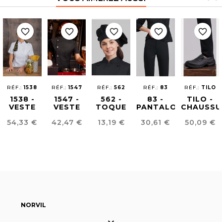
favorite_border
favorite_border
favorite_border
favorite_border
favorite_border
RÉF.:
1538
RÉF.:
1547
RÉF.:
562
RÉF.:
83
RÉF.:
TILO
1538 -
1547 -
562 -
83 -
TILO -
VESTE
VESTE
TOQUE
PANTALON
CHAUSSU
CHEF
CUISINE
DE
CUISINE
CUISINE
Prix
Prix
Prix
Prix
Prix
54,33 €
42,47 €
13,19 €
30,61 €
50,09 €
ÉCOLOGIQUE
SHOW
CUISINIER
UNISEX
UNISEX
COOKING
URBAN
NORVIL