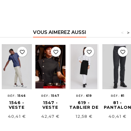
VOUS AIMEREZ AUSSI
<
>
favorite_border
favorite_border
favorite_border
favorite_border
RÉF.:
1546
RÉF.:
1547
RÉF.:
619
RÉF.:
81
1546 -
1547 -
619 -
81 -
VESTE
VESTE
TABLIER DE
PANTALO
CUISINE
CUISINE
CHEF
CUISINE
Prix
Prix
Prix
Prix
40,41 €
42,47 €
12,58 €
40,41 €
SHOW
SHOW
UNISEX
COOKING
COOKING
NELSON
URBAN