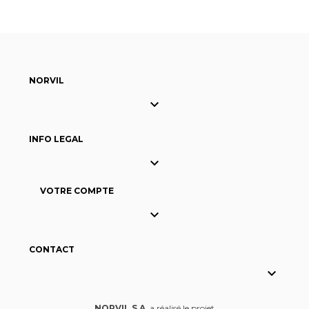
NORVIL

INFO LEGAL

VOTRE COMPTE

CONTACT

NORVIL S.A.
a réalisé le projet