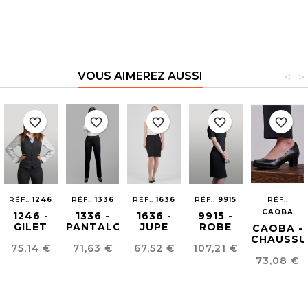
VOUS AIMEREZ AUSSI
<
>
favorite_border
favorite_border
favorite_border
favorite_border
favorite_border
RÉF.:
1246
RÉF.:
1336
RÉF.:
1636
RÉF.:
9915
RÉF.:
CAOBA
1246 -
1336 -
1636 -
9915 -
GILET
PANTALON
JUPE
ROBE
CAOBA -
POUR
FEMME
EASY
EASY
CHAUSSU
Prix
Prix
Prix
Prix
75,14 €
71,63 €
67,52 €
107,21 €
FEMME
EASY
IRON
IRON
POUR
Prix
EASY
IRON
73,08 €
FEMME
IRON