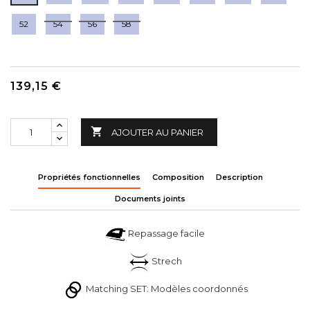
52
54
56
58
139,15 €

AJOUTER AU PANIER
Propriétés fonctionnelles
Composition
Description
Documents joints
Repassage facile
Strech
Matching SET: Modèles coordonnés