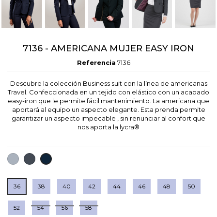
7136 - AMERICANA MUJER EASY IRON
Referencia
7136
Descubre la colección Business suit con la línea de americanas
Travel. Confeccionada en un tejido con elástico con un acabado
easy-iron que le permite fácil mantenimiento. La americana que
aportará al equipo un aspecto elegante. Esta prenda permite
garantizar un aspecto impecable , sin renunciar al confort que
nos aporta la lycra®
GRIS
NEGRO
MARINO
36
38
40
42
44
46
48
50
52
54
56
58