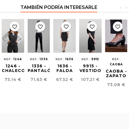
TAMBIÉN PODRÍA INTERESARLE
<
>
favorite_border
favorite_border
favorite_border
favorite_border
favorite_border
REF.:
1246
REF.:
1336
REF.:
1636
REF.:
9915
REF.:
CAOBA
1246 -
1336 -
1636 -
9915 -
CHALECO
PANTALÓN
FALDA
VESTIDO
CAOBA -
MUJER
MUJER
EASY
EASY
ZAPATO
Precio
Precio
Precio
Precio
75,14 €
71,63 €
67,52 €
107,21 €
EASY
EASY
IRON
IRON
CAOBA
Precio
IRON
IRON
73,08 €
AZAFATA