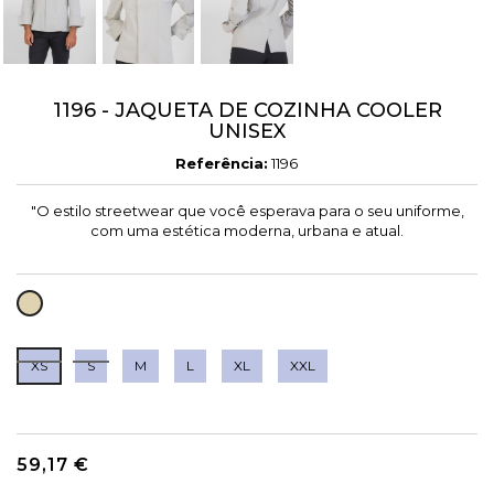
1196 - JAQUETA DE COZINHA COOLER
UNISEX
Referência:
1196
"O estilo streetwear que você esperava para o seu uniforme,
com uma estética moderna, urbana e atual.
AREIA
XS
S
M
L
XL
XXL
59,17 €