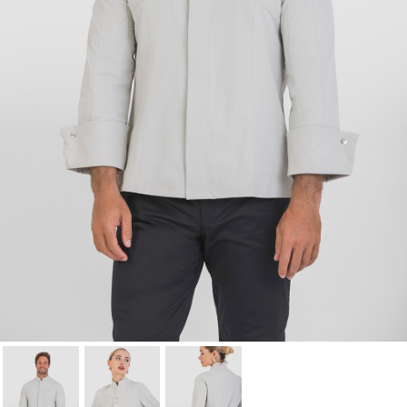
Cancel
Sign in
Cancel
Create wishlist