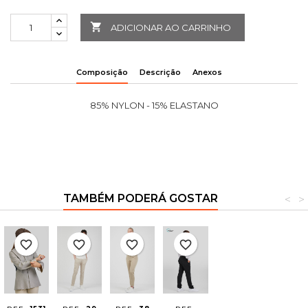

ADICIONAR AO CARRINHO
Composição
Descrição
Anexos
85% NYLON - 15% ELASTANO
TAMBÉM PODERÁ GOSTAR
<
>
favorite_border
favorite_border
favorite_border
favorite_border