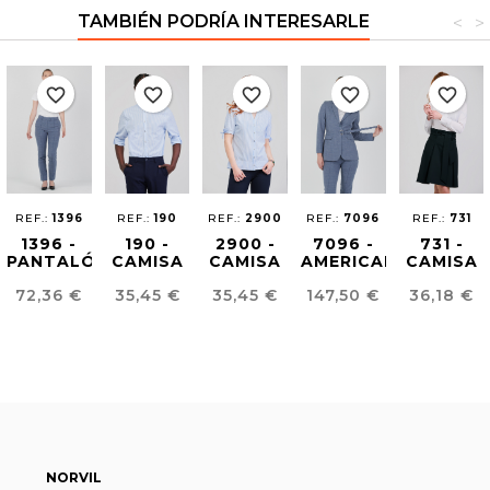
TAMBIÉN PODRÍA INTERESARLE
<
>
favorite_border
favorite_border
favorite_border
favorite_border
favorite_border
REF.:
1396
REF.:
190
REF.:
2900
REF.:
7096
REF.:
731
1396 -
190 -
2900 -
7096 -
731 -
PANTALÓN
CAMISA
CAMISA
AMERICANA
CAMISA
MUJER
SEERSUCKER
SEERSUCKER
MUJER
STRETCH
Precio
Precio
Precio
Precio
Precio
72,36 €
35,45 €
35,45 €
147,50 €
36,18 €
ESTRUCTURA
UNISEX
MUJER
ESTRUCTURA
MUJER
NORVIL