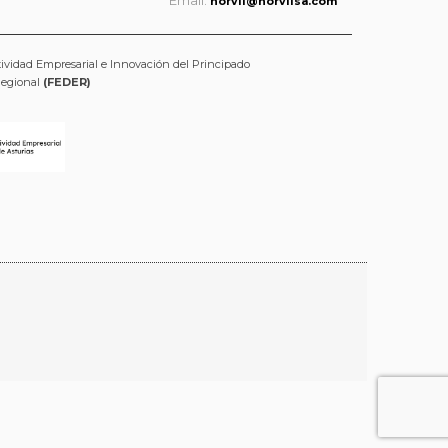
Email:
norvil@norvilsa.com
tividad Empresarial e Innovación del Principado
Regional
(FEDER)