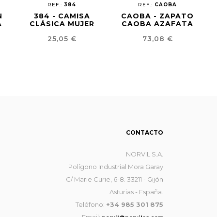
REF.:
384
REF.:
CAOBA
N
384 - CAMISA
CAOBA - ZAPATO
A
CLÁSICA MUJER
CAOBA AZAFATA
Precio
Precio
25,05 €
73,08 €
CONTACTO
NORVIL S.A.
Polígono Industrial Mora Garay
C/ Marie Curie, 6-8. 33211 - Gijón
Asturias - España.
Teléfono:
+34 985 301 875