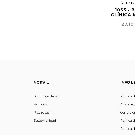
REF.:
1
1053 - 
CLÍNICA 
Preci
27,10
NORVIL
INFO L
Sobre nosotros
Política 
Servicios
Aviso Leg
Proyectos
Condicio
Sostenibilidad
Política 
Política 