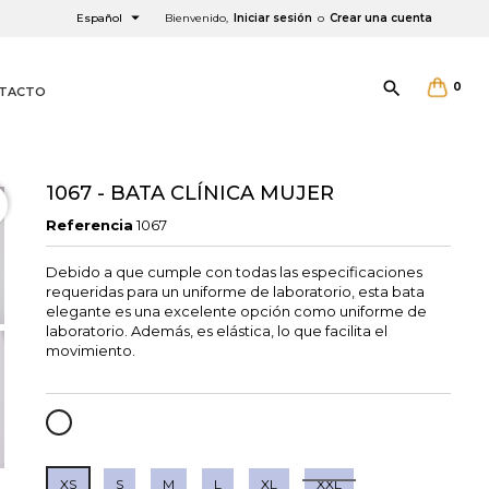

Español
Bienvenido,
Iniciar sesión
o
Crear una cuenta

0
TACTO
1067 - BATA CLÍNICA MUJER
Referencia
1067
Debido a que cumple con todas las especificaciones
requeridas para un uniforme de laboratorio, esta bata
×
×
×
elegante es una excelente opción como uniforme de
laboratorio. Además, es elástica, lo que facilita el
movimiento.
BLANCO
XS
S
M
L
XL
XXL