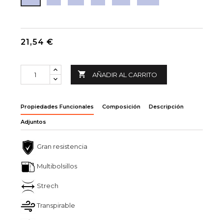
21,54 €

AÑADIR AL CARRITO
Propiedades Funcionales
Composición
Descripción
Adjuntos
Gran resistencia
Multibolsillos
Strech
Transpirable