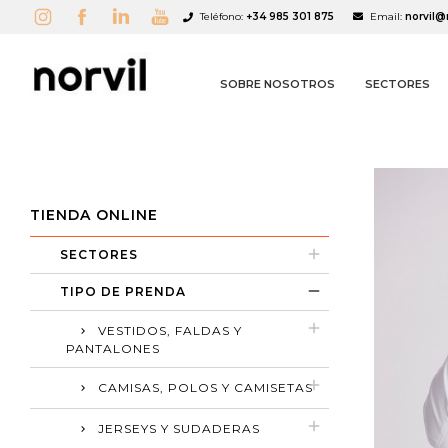
Teléfono:
+34 985 301 875
Email:
norvil@
SOBRE NOSOTROS
SECTORES
TIENDA ONLINE
SECTORES
A
C
I
TIPO DE PRENDA
add_circle_outline
VESTIDOS, FALDAS Y
PANTALONES
CAMISAS, POLOS Y CAMISETAS
JERSEYS Y SUDADERAS