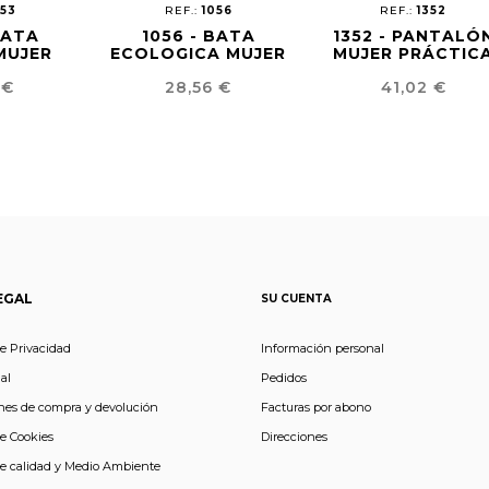
053
REF.:
1056
REF.:
1352
BATA
1056 - BATA
1352 - PANTALÓ
MUJER
ECOLOGICA MUJER
MUJER PRÁCTIC
o
Precio
Precio
 €
28,56 €
41,02 €
EGAL
SU CUENTA
de Privacidad
Información personal
al
Pedidos
nes de compra y devolución
Facturas por abono
de Cookies
Direcciones
de calidad y Medio Ambiente