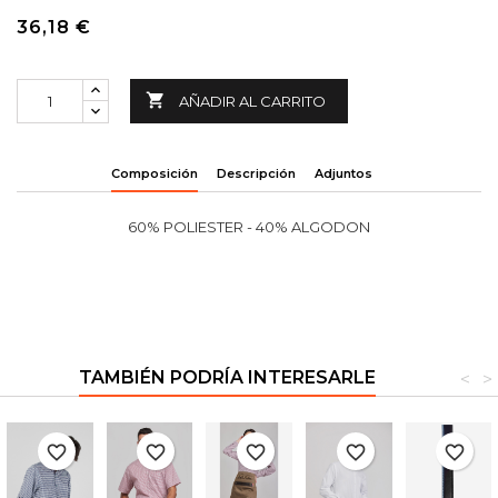
36,18 €

AÑADIR AL CARRITO
Composición
Descripción
Adjuntos
60% POLIESTER - 40% ALGODON
TAMBIÉN PODRÍA INTERESARLE
<
>
favorite_border
favorite_border
favorite_border
favorite_border
favorite_border