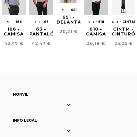
REF.:
651
651 -
DELANTAL
REF.:
186
REF.:
63
REF.:
818
REF.:
CINTM
BARBER
186 -
63 -
818 -
CINTM -
Precio
20,21 €
CAMISA
PANTALÓN
CAMISA
CINTURÓ
VICHY
CHINO
ESTRUCTURA
HOMBRE
Precio
Precio
Precio
Precio
42,47 €
42,47 €
36,18 €
25,05 €
HOMBRE
HOMBRE
HOMBRE
PIEL
NORVIL

INFO LEGAL
