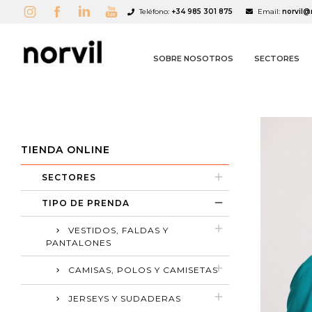
Teléfono:
+34 985 301 875
Email:
norvil@
SOBRE NOSOTROS
SECTORES
TIENDA ONLINE
SECTORES
A
C
I
TIPO DE PRENDA
VESTIDOS, FALDAS Y
add_circle_outline
PANTALONES
CAMISAS, POLOS Y CAMISETAS
JERSEYS Y SUDADERAS