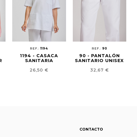
REF.:
1194
REF.:
90
1194 - CASACA
90 - PANTALÓN
R
SANITARIA
SANITARIO UNISEX
Precio
Precio
26,50 €
32,67 €
CONTACTO