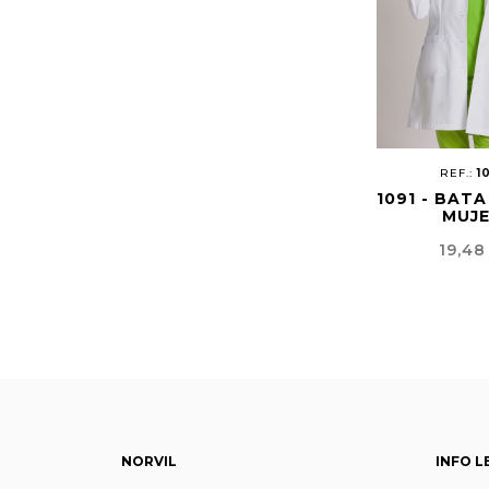
REF.:
1
1091 - BATA
MUJ
Preci
19,48
NORVIL
INFO L