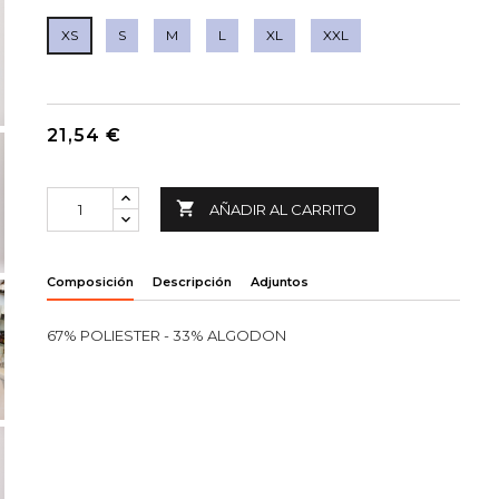
XS
S
M
L
XL
XXL
21,54 €

AÑADIR AL CARRITO
Composición
Descripción
Adjuntos
67% POLIESTER - 33% ALGODON