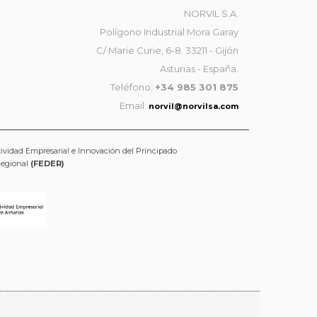
NORVIL S.A.
Polígono Industrial Mora Garay
C/ Marie Curie, 6-8. 33211 - Gijón
Asturias - España.
Teléfono:
+34 985 301 875
Email:
norvil@norvilsa.com
tividad Empresarial e Innovación del Principado
Regional
(FEDER)