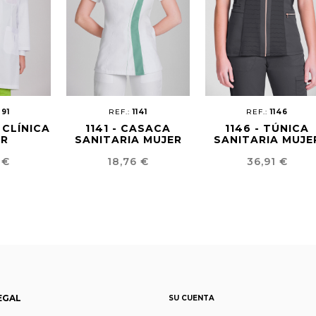
091
REF.:
1141
REF.:
1146
 CLÍNICA
1141 - CASACA
1146 - TÚNICA
ER
SANITARIA MUJER
SANITARIA MUJE
o
Precio
Precio
 €
18,76 €
36,91 €
EGAL
SU CUENTA