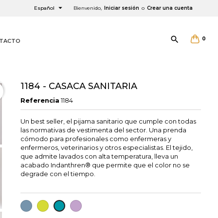

Español
Bienvenido,
Iniciar sesión
o
Crear una cuenta

0
TACTO
1184 - CASACA SANITARIA
Referencia
1184
Un best seller, el pijama sanitario que cumple con todas
las normativas de vestimenta del sector. Una prenda
×
×
×
cómodo para profesionales como enfermeras y
enfermeros, veterinarios y otros especialistas. El tejido,
que admite lavados con alta temperatura, lleva un
acabado Indanthren® que permite que el color no se
degrade con el tiempo.
AZULON
PISTACHO
LILA
AGUAMARINA