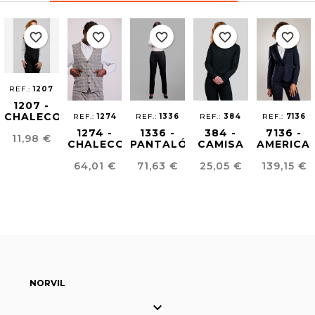
favorite_border
favorite_border
favorite_border
favorite_border
favorite_border
REF.:
1207
1207 -
CHALECO
REF.:
1274
REF.:
1336
REF.:
384
REF.:
7136
BASICO
1274 -
1336 -
384 -
7136 -
Precio
11,98 €
MUJER
CHALECO
PANTALÓN
CAMISA
AMERICA
UNISEX
MUJER
CLÁSICA
MUJER
Precio
Precio
Precio
Precio
64,01 €
71,63 €
25,05 €
139,15 €
ARTIA
EASY
MUJER
EASY
IRON
IRON
NORVIL
