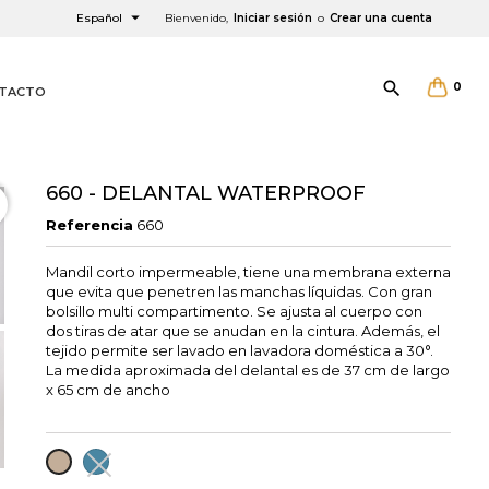

Español
Bienvenido,
Iniciar sesión
o
Crear una cuenta

0
TACTO
660 - DELANTAL WATERPROOF
Referencia
660
Mandil corto impermeable, tiene una membrana externa
×
×
×
que evita que penetren las manchas líquidas. Con gran
bolsillo multi compartimento. Se ajusta al cuerpo con
dos tiras de atar que se anudan en la cintura. Además, el
tejido permite ser lavado en lavadora doméstica a 30°.
La medida aproximada del delantal es de 37 cm de largo
x 65 cm de ancho
AZUL
TOPO
GRISACEO