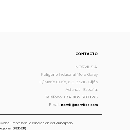
CONTACTO
NORVIL S.A.
Polígono Industrial Mora Garay
C/ Marie Curie, 6-8. 33211 - Gijón
Asturias - España.
Teléfono:
+34 985 301 875
Email:
norvil@norvilsa.com
tividad Empresarial e Innovación del Principado
Regional
(FEDER)