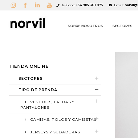
Teléfono:
+34 985 301 875
Email:
norvil@
SOBRE NOSOTROS
SECTORES
TIENDA ONLINE
SECTORES
A
C
I
TIPO DE PRENDA
add_circle_outline
VESTIDOS, FALDAS Y
PANTALONES
CAMISAS, POLOS Y CAMISETAS
JERSEYS Y SUDADERAS