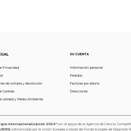
EGAL
SU CUENTA
de Privacidad
Información personal
al
Pedidos
nes de compra y devolución
Facturas por abono
de Cookies
Direcciones
de calidad y Medio Ambiente
egia internacionalización 2024"
con el apoyo de la Agencia de Ciencia, Competi
UENS)
cofinanciado por la Unión Europea a través del Fondo Europeo de Desarrollo 