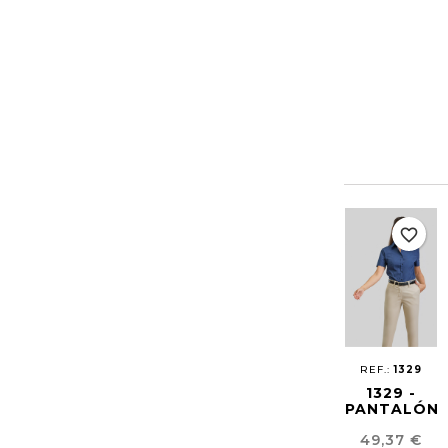
favorite_border
REF.:
1329
1329 -
PANTALÓN
CHINO
Precio
49,37 €
SKINNY