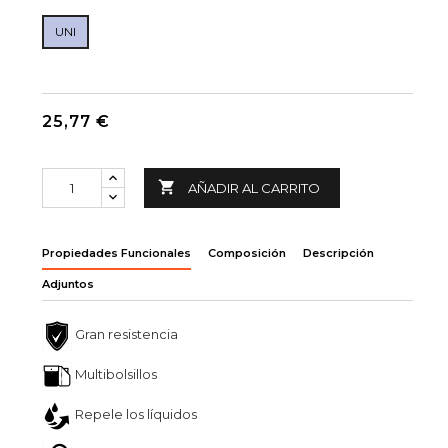
UNI
25,77 €

AÑADIR AL CARRITO
Propiedades Funcionales
Composición
Descripción
Adjuntos
Gran resistencia
Multibolsillos
Repele los líquidos