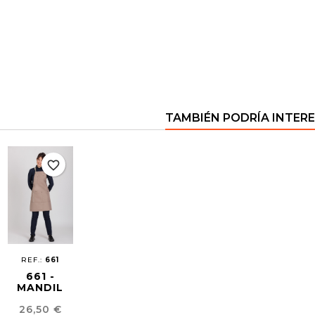
TAMBIÉN PODRÍA INTER
favorite_border
REF.:
661
661 -
MANDIL
WATERPROOF
Precio
26,50 €