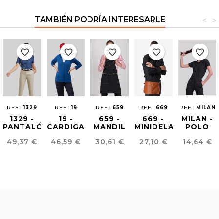
TAMBIÉN PODRÍA INTERESARLE
<
>
favorite_border
favorite_border
favorite_border
favorite_border
favorite_border
REF.:
1329
REF.:
19
REF.:
659
REF.:
669
REF.:
MILAN
1329 -
19 -
659 -
669 -
MILAN -
PANTALÓN
CARDIGAN
MANDIL
MINIDELANTAL
POLO
CHINO
MUJER
PIM-POM
CUPRA
BASICO
Precio
Precio
Precio
Precio
Precio
49,37 €
46,59 €
30,61 €
27,10 €
14,64 €
SKINNY
MUJER
MUJER