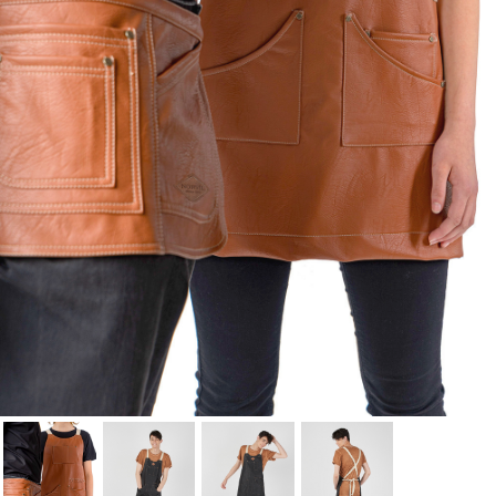
lista de deseos.
Cancelar
Iniciar sesión
Cancelar
Crear lista de Favoritos