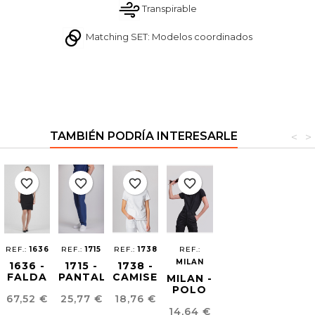
Transpirable
Matching SET: Modelos coordinados
TAMBIÉN PODRÍA INTERESARLE
<
>
favorite_border
favorite_border
favorite_border
favorite_border
REF.:
1636
REF.:
1715
REF.:
1738
REF.:
MILAN
1636 -
1715 -
1738 -
FALDA
PANTALÓN
CAMISETA
MILAN -
EASY
NATURA®
SPA
POLO
Precio
Precio
Precio
67,52 €
25,77 €
18,76 €
IRON
UNISEX
MUJER
BASICO
Precio
14,64 €
MUJER