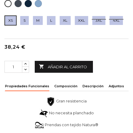
NEGRO
MARINO
AZUL
BLANCO
CELESTE
XS
S
M
L
XL
XXL
3XL
4XL
38,24 €

AÑADIR AL CARRITO
Propiedades Funcionales
Composición
Descripción
Adjuntos
Gran resistencia
No necesita planchado
Prendas con tejido Natura®