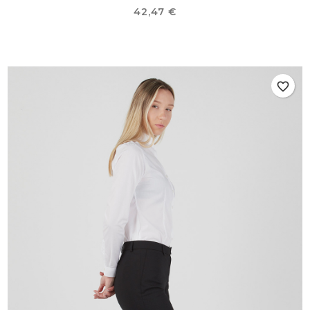
Prix
42,47 €
favorite_border