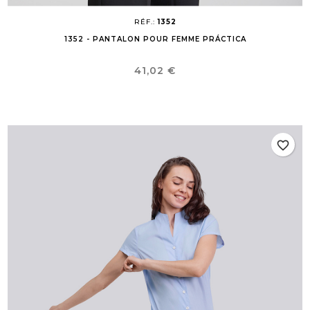
RÉF.:
1352
1352 - PANTALON POUR FEMME PRÁCTICA
Prix
41,02 €
favorite_border