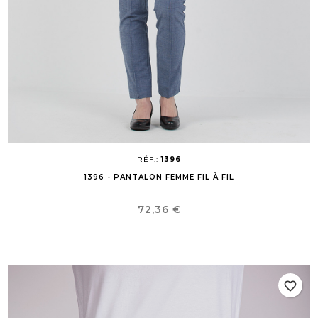
RÉF.:
1396
1396 - PANTALON FEMME FIL À FIL
Prix
72,36 €
favorite_border