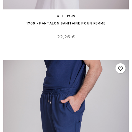
RÉF.:
1709
1709 - PANTALON SANITAIRE POUR FEMME
Prix
22,26 €
favorite_border