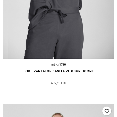
RÉF.:
1718
1718 - PANTALON SANITAIRE POUR HOMME
Prix
46,59 €
favorite_border