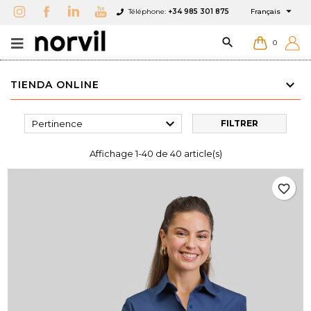

Téléphone:
+34 985 301 875
Français

0
TIENDA ONLINE

Pertinence
FILTRER
Affichage 1-40 de 40 article(s)
favorite_border