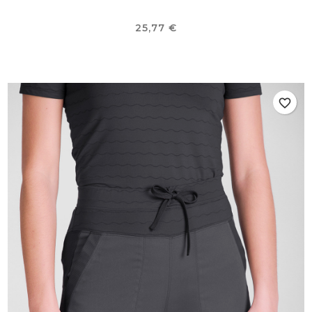
Prix
25,77 €
favorite_border