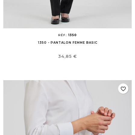
RÉF.:
1350
1350 - PANTALON FEMME BASIC
Prix
34,85 €
favorite_border