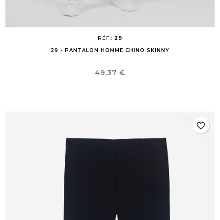
RÉF.:
29
29 - PANTALON HOMME CHINO SKINNY
Prix
49,37 €
favorite_border