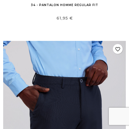
34 - PANTALON HOMME REGULAR FIT
Prix
61,95 €
favorite_border