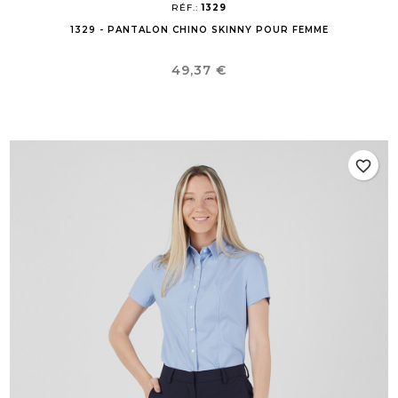
RÉF.:
1329
1329 - PANTALON CHINO SKINNY POUR FEMME
Prix
49,37 €
favorite_border