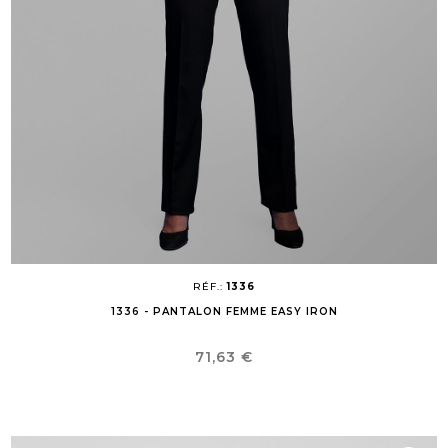
RÉF.:
1336
1336 - PANTALON FEMME EASY IRON
Prix
71,63 €