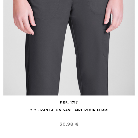
RÉF.:
1717
1717 - PANTALON SANITAIRE POUR FEMME
Prix
30,98 €