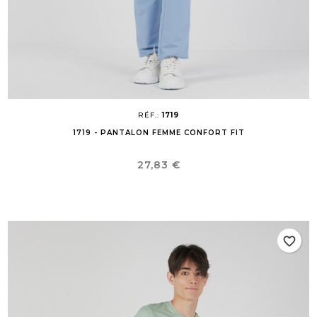
RÉF.:
1719
1719 - PANTALON FEMME CONFORT FIT
Prix
27,83 €
favorite_border