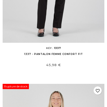
RÉF.:
1337
1337 - PANTALON FEMME CONFORT FIT
Prix
45,98 €
Rupture de stock
favorite_border