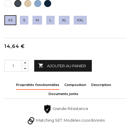
BLANC
BEIGE
BLEU
BLEU
NOIR
CLAIR
CIEL
NAVY
XS
S
M
L
XL
XXL
14,64 €

AJOUTER AU PANIER
Propriétés fonctionnelles
Composition
Description
Documents joints
Grande Résistance
Matching SET: Modèles coordonnés