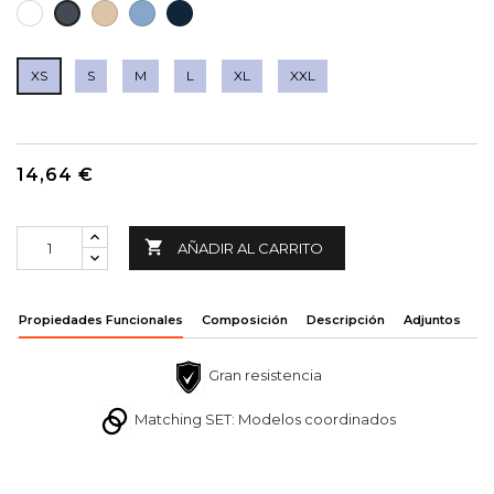
BLANCO
BEIGE
AZUL
MARINO
NEGRO
CLARO
CELESTE
NAVY
XS
S
M
L
XL
XXL
14,64 €

AÑADIR AL CARRITO
Propiedades Funcionales
Composición
Descripción
Adjuntos
Gran resistencia
Matching SET: Modelos coordinados