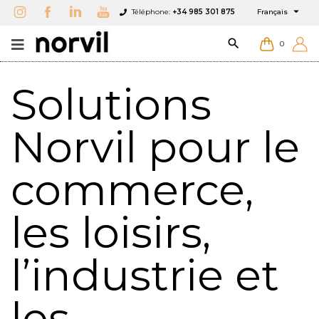

Téléphone:
+34 985 301 875
Français

0
Solutions
Norvil pour le
commerce,
les loisirs,
l’industrie et
les