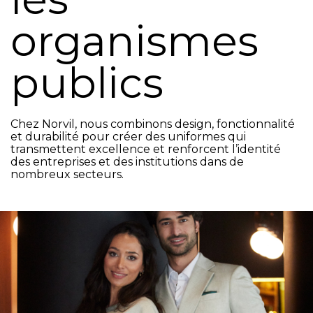
organismes
×
×
×
×
publics
Ajouter à ma liste d'envies
((modalTitle))
Créer une liste d'envies
Connexion
add_circle_outline
Create new list
Vous devez être connecté pour ajouter des produits
((confirmMessage))
Nom de la liste d'envies
à votre liste d'envies.
Chez Norvil, nous combinons design, fonctionnalité
et durabilité pour créer des uniformes qui
transmettent excellence et renforcent l’identité
((cancelText))
((modalDeleteText))
des entreprises et des institutions dans de
Annuler
Connexion
nombreux secteurs.
Annuler
Créer une liste d'envies