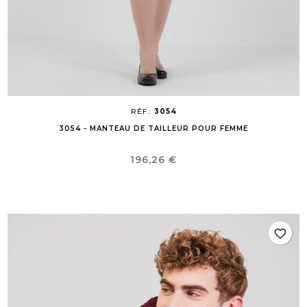
RÉF.:
3054
3054 - MANTEAU DE TAILLEUR POUR FEMME
Prix
196,26 €
favorite_border