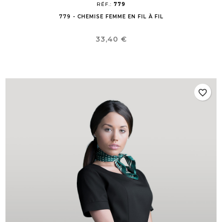
RÉF.:
779
779 - CHEMISE FEMME EN FIL À FIL
Prix
33,40 €
favorite_border