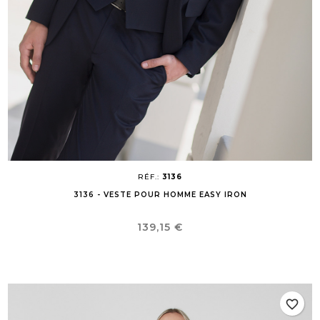
RÉF.:
3136
3136 - VESTE POUR HOMME EASY IRON
Prix
139,15 €
favorite_border