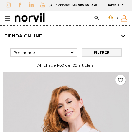

Téléphone:
+34 985 301 875
Français

0
TIENDA ONLINE

Pertinence
FILTRER
Affichage 1-50 de 109 article(s)
favorite_border