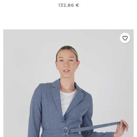
Prix
132,86 €
favorite_border