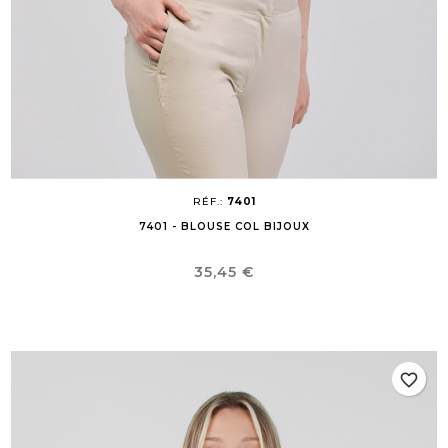
RÉF.:
7401
7401 - BLOUSE COL BIJOUX
Prix
35,45 €
favorite_border