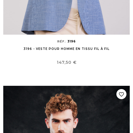
RÉF.:
3196
3196 - VESTE POUR HOMME EN TISSU FIL À FIL
Prix
147,50 €
favorite_border