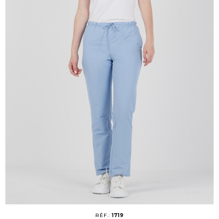
RÉF.:
1719