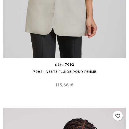
RÉF.:
7092
7092 - VESTE FLUIDE POUR FEMME
Prix
115,56 €
favorite_border