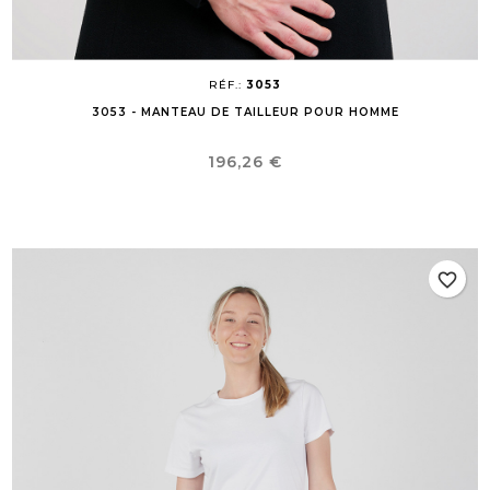
RÉF.:
3053
3053 - MANTEAU DE TAILLEUR POUR HOMME
Prix
196,26 €
favorite_border