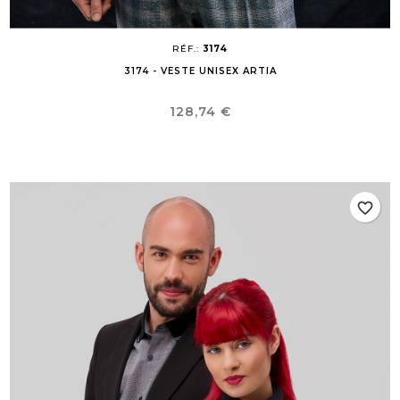
RÉF.:
3174
3174 - VESTE UNISEX ARTIA
Prix
128,74 €
favorite_border