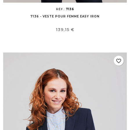
RÉF.:
7136
7136 - VESTE POUR FEMME EASY IRON
Prix
139,15 €
favorite_border