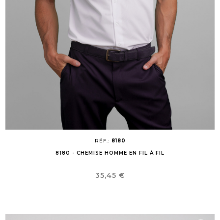
RÉF.:
8180
8180 - CHEMISE HOMME EN FIL À FIL
Prix
35,45 €