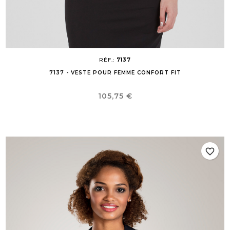
RÉF.:
7137
7137 - VESTE POUR FEMME CONFORT FIT
Prix
105,75 €
favorite_border