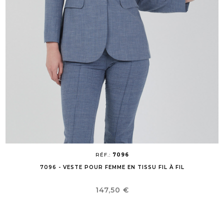
RÉF.:
7096
7096 - VESTE POUR FEMME EN TISSU FIL À FIL
Prix
147,50 €