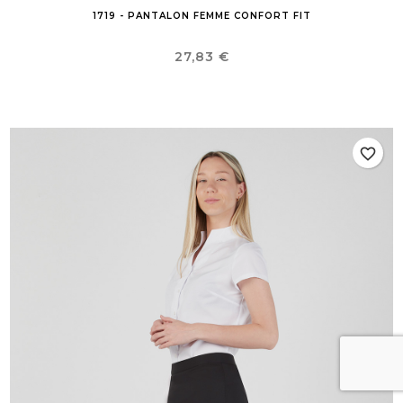
1719 - PANTALON FEMME CONFORT FIT
Prix
27,83 €
favorite_border