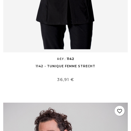
RÉF.:
1142
1142 - TUNIQUE FEMME STRECHT
Prix
36,91 €
favorite_border