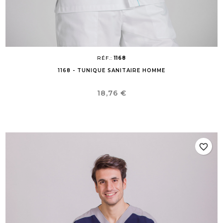
RÉF.:
1168
1168 - TUNIQUE SANITAIRE HOMME
Prix
18,76 €
favorite_border