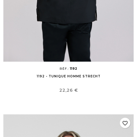
RÉF.:
1192
1192 - TUNIQUE HOMME STRECHT
Prix
22,26 €
favorite_border