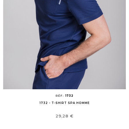
RÉF.:
1732
1732 - T-SHIRT SPA HOMME
Prix
29,28 €