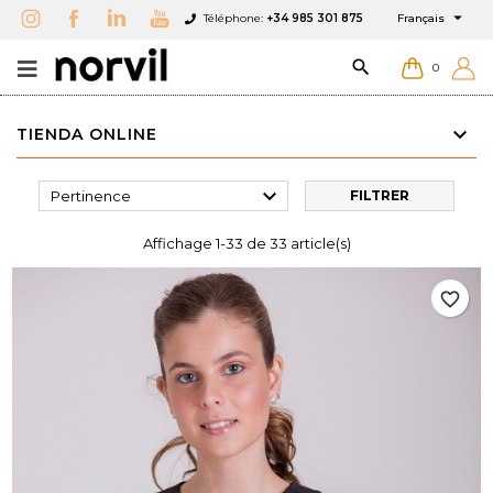

Téléphone:
+34 985 301 875
Français

0
TIENDA ONLINE

Pertinence
FILTRER
Affichage 1-33 de 33 article(s)
favorite_border