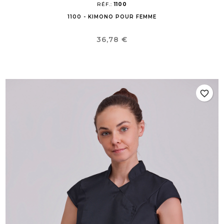
RÉF.:
1100
1100 - KIMONO POUR FEMME
Prix
36,78 €
favorite_border