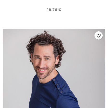
Prix
18,76 €
favorite_border