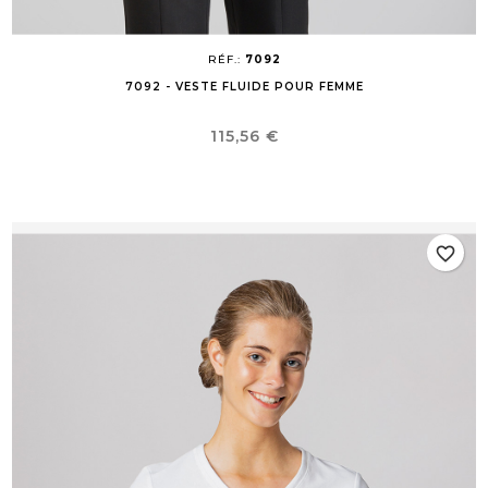
RÉF.:
7092
7092 - VESTE FLUIDE POUR FEMME
Prix
115,56 €
favorite_border