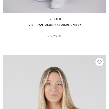
RÉF.:
1715
1715 - PANTALON NATURA® UNISEX
Prix
25,77 €
favorite_border