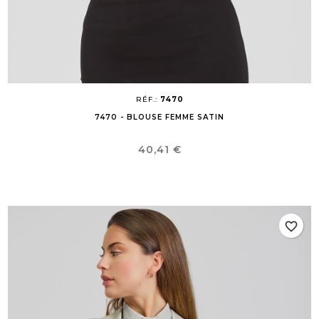
RÉF.:
7470
7470 - BLOUSE FEMME SATIN
Prix
40,41 €
favorite_border