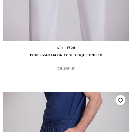
RÉF.:
1708
1708 - PANTALON ÉCOLOGIQUE UNISEX
Prix
25,05 €
favorite_border