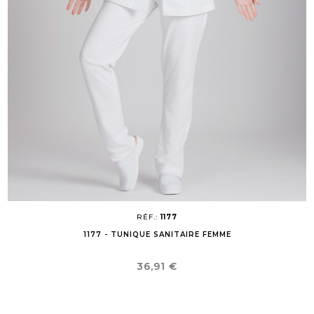
RÉF.:
1177
1177 - TUNIQUE SANITAIRE FEMME
Prix
36,91 €