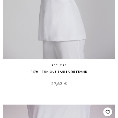
RÉF.:
1178
1178 - TUNIQUE SANITAIRE FEMME
Prix
27,83 €
favorite_border