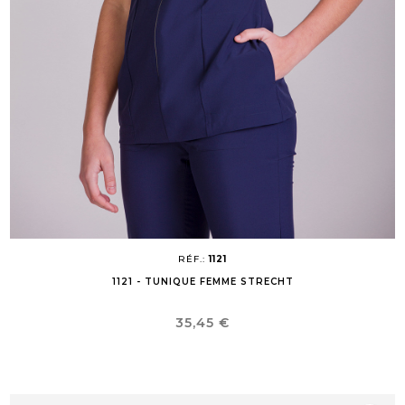
RÉF.:
1121
1121 - TUNIQUE FEMME STRECHT
Prix
35,45 €