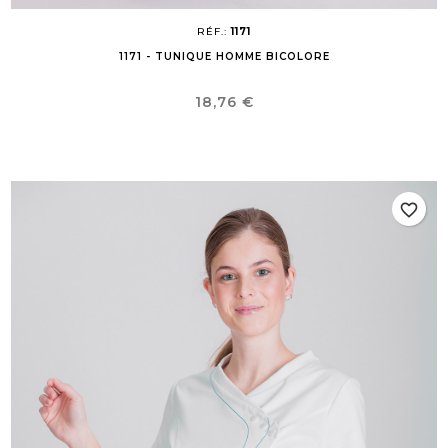
RÉF.:
1171
1171 - TUNIQUE HOMME BICOLORE
Prix
18,76 €
favorite_border