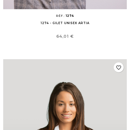
RÉF.:
1274
1274 - GILET UNISEX ARTIA
Prix
64,01 €
favorite_border