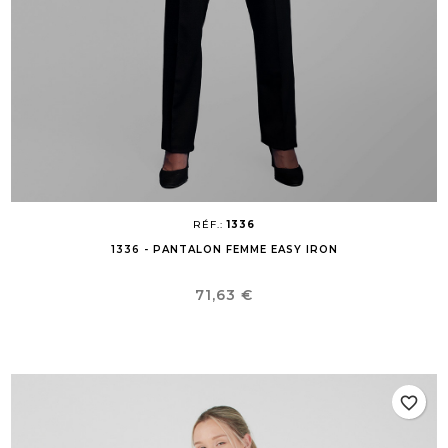
RÉF.:
1336
1336 - PANTALON FEMME EASY IRON
Prix
71,63 €
favorite_border