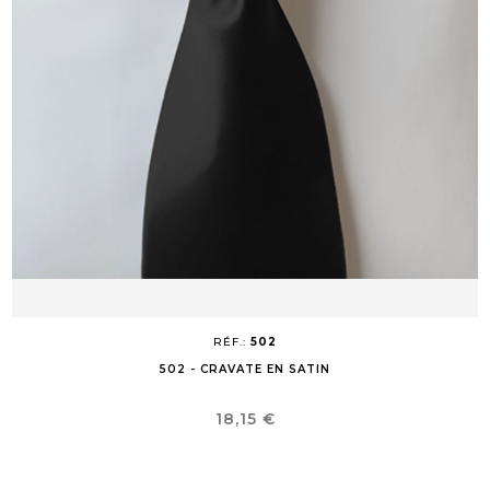
RÉF.:
502
502 - CRAVATE EN SATIN
Prix
18,15 €