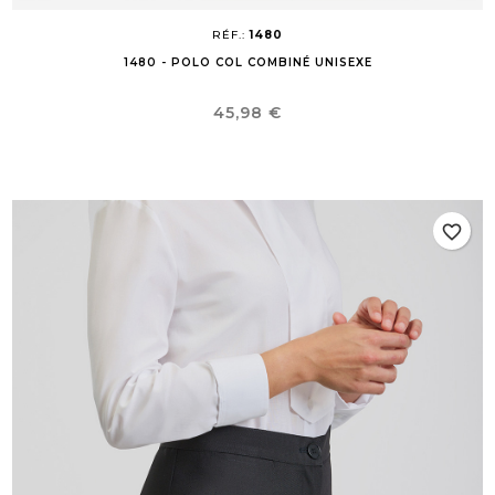
RÉF.:
1480
1480 - POLO COL COMBINÉ UNISEXE
Prix
45,98 €
favorite_border