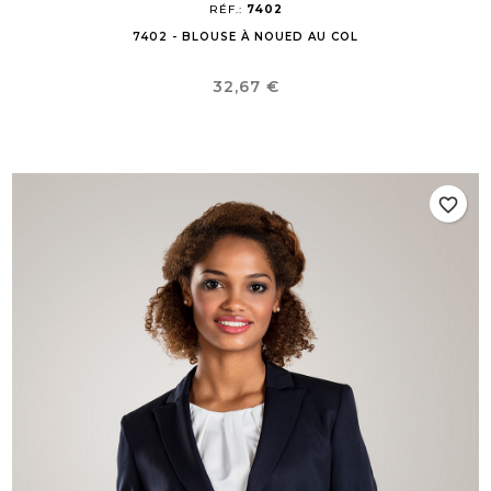
RÉF.:
7402
7402 - BLOUSE À NOUED AU COL
Prix
32,67 €
favorite_border