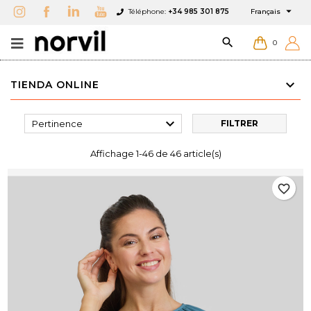

Téléphone:
+34 985 301 875
Français

0
TIENDA ONLINE

Pertinence
FILTRER
Affichage 1-46 de 46 article(s)
favorite_border