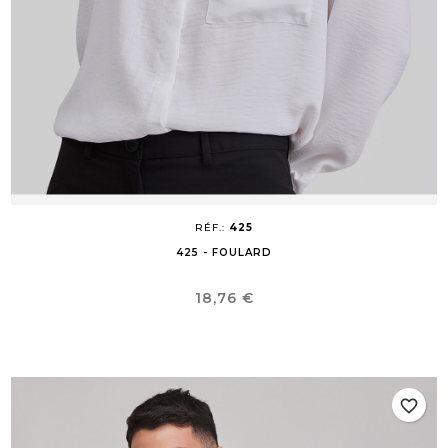
RÉF.:
425
425 - FOULARD
Prix
18,76 €
favorite_border