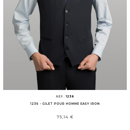
RÉF.:
1236
1236 - GILET POUR HOMME EASY IRON
Prix
75,14 €