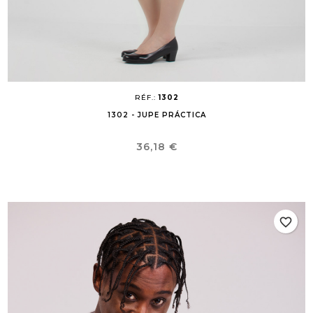
RÉF.:
1302
1302 - JUPE PRÁCTICA
Prix
36,18 €
favorite_border