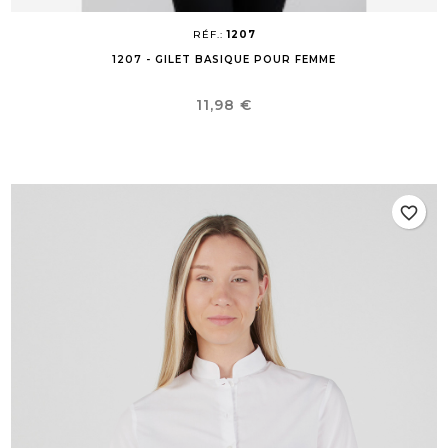
RÉF.:
1207
1207 - GILET BASIQUE POUR FEMME
Prix
11,98 €
favorite_border