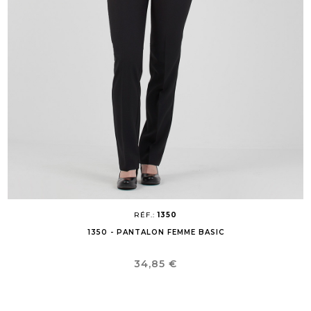
RÉF.:
1350
1350 - PANTALON FEMME BASIC
Prix
34,85 €