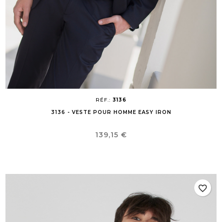
RÉF.:
3136
3136 - VESTE POUR HOMME EASY IRON
Prix
139,15 €
favorite_border