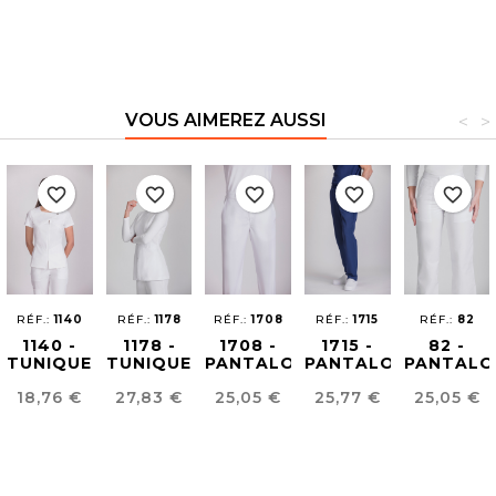
VOUS AIMEREZ AUSSI
<
>
favorite_border
favorite_border
favorite_border
favorite_border
favorite_border
RÉF.:
1140
RÉF.:
1178
RÉF.:
1708
RÉF.:
1715
RÉF.:
82
1140 -
1178 -
1708 -
1715 -
82 -
TUNIQUE
TUNIQUE
PANTALON
PANTALON
PANTALO
FEMME
SANITAIRE
ÉCOLOGIQUE
NATURA®
SANITAIR
Prix
Prix
Prix
Prix
Prix
18,76 €
27,83 €
25,05 €
25,77 €
25,05 €
STRETCH
FEMME
UNISEX
UNISEX
UNISEX
COTON