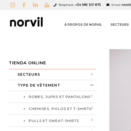
Téléphone:
+34 985 301 875
Email:
norvi
À PROPOS DE NORVIL
SECTEURS
TIENDA ONLINE
SECTEURS
A
C
C
TYPE DE VÊTEMENT
ROBES, JUPES ET PANTALONS
add_circle_outline
CHEMISES, POLOS ET T-SHIRTS
PULLS ET SWEAT-SHIRTS