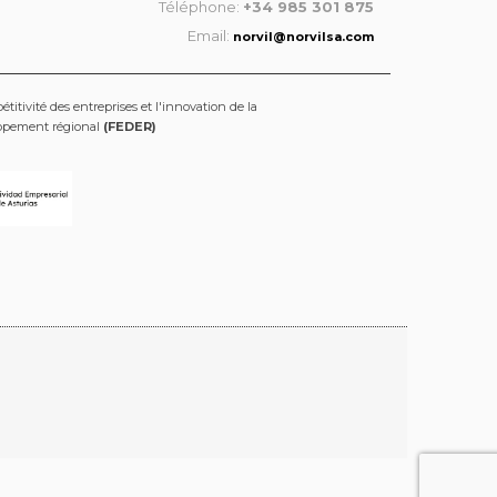
Téléphone:
+34 985 301 875
Email:
norvil@norvilsa.com
titivité des entreprises et l'innovation de la
oppement régional
(FEDER)