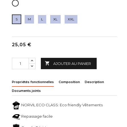
BLANC
S
M
L
XL
XXL
25,05 €

AJOUTER AU PANIER
Propriétés fonctionnelles
Composition
Description
Documents joints
NORVIL ECO CLASS: Eco friendly Vêtements
Repassage facile