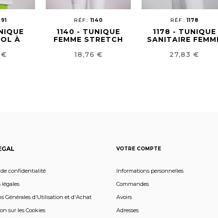
091
RÉF.:
1140
RÉF.:
1178
UNIQUE
1140 - TUNIQUE
1178 - TUNIQUE
COL À
FEMME STRETCH
SANITAIRE FEMM
RS
COTON
Prix
Prix
 €
18,76 €
27,83 €
EGAL
VOTRE COMPTE
 de confidentialité
Informations personnelles
 légales
Commandes
s Générales d'Utilisation et d'Achat
Avoirs
on sur les Cookies
Adresses