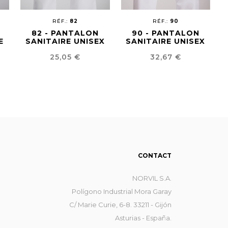
RÉF.:
82
RÉF.:
90
82 - PANTALON
90 - PANTALON
E
SANITAIRE UNISEX
SANITAIRE UNISEX
Prix
Prix
25,05 €
32,67 €
CONTACT
NORVIL S.A.
Polígono Industrial Mora Garay
C/ Marie Curie, 6-8. 33211 - Gijón
Asturias - España.