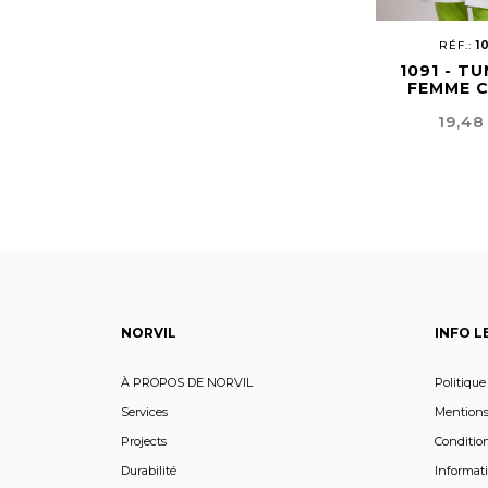
RÉF.:
1
1091 - T
FEMME 
REVE
Prix
19,48
NORVIL
INFO L
À PROPOS DE NORVIL
Politique
Services
Mentions
Projects
Condition
Durabilité
Informati