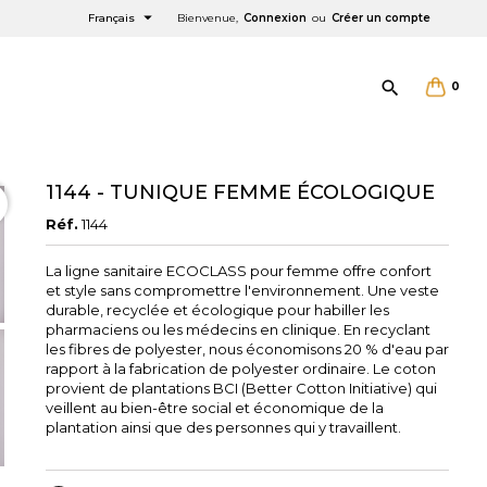

Français
Bienvenue,
Connexion
ou
Créer un compte

0
1144 - TUNIQUE FEMME ÉCOLOGIQUE
Réf.
1144
La ligne sanitaire ECOCLASS pour femme offre confort
et style sans compromettre l'environnement. Une veste
×
×
×
durable, recyclée et écologique pour habiller les
pharmaciens ou les médecins en clinique. En recyclant
les fibres de polyester, nous économisons 20 % d'eau par
e
rapport à la fabrication de polyester ordinaire. Le coton
provient de plantations BCI (Better Cotton Initiative) qui
veillent au bien-être social et économique de la
plantation ainsi que des personnes qui y travaillent.