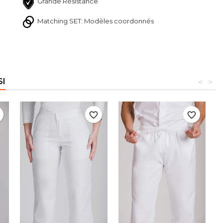
Grande Résistance
Matching SET: Modèles coordonnés
SI
<
>
r
favorite_border
favorite_border