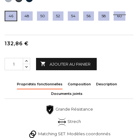
FONCÉ
MARINE
46
48
50
52
54
56
58
60
132,86 €

AJOUTER AU PANIER
Propriétés fonctionnelles
Composition
Description
Documents joints
Grande Résistance
Strech
Matching SET: Modèles coordonnés