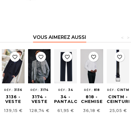
VOUS AIMEREZ AUSSI
<
>
favorite_border
favorite_border
favorite_border
favorite_border
favorite_border
RÉF.:
3136
RÉF.:
3174
RÉF.:
34
RÉF.:
818
RÉF.:
CINTM
3136 -
3174 -
34 -
818 -
CINTM -
VESTE
VESTE
PANTALON
CHEMISE
CEINTUR
POUR
UNISEX
HOMME
HOMME
HOMME
Prix
Prix
Prix
Prix
Prix
139,15 €
128,74 €
61,95 €
36,18 €
25,05 €
HOMME
ARTIA
REGULAR
EN FIL À
EN CUIR
EASY
FIT
FIL
IRON