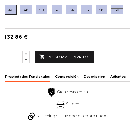
46
48
50
52
54
56
58
60
132,86 €

AÑADIR AL CARRITO
Propiedades Funcionales
Composición
Descripción
Adjuntos
Gran resistencia
Strech
Matching SET: Modelos coordinados