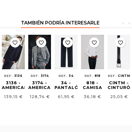
TAMBIÉN PODRÍA INTERESARLE
<
>
favorite_border
favorite_border
favorite_border
favorite_border
favorite_border
REF.:
3136
REF.:
3174
REF.:
34
REF.:
818
REF.:
CINTM
3136 -
3174 -
34 -
818 -
CINTM -
AMERICANA
AMERICANA
PANTALÓN
CAMISA
CINTURÓ
HOMBRE
UNISEX
HOMBRE
ESTRUCTURA
HOMBRE
Precio
Precio
Precio
Precio
Precio
139,15 €
128,74 €
61,95 €
36,18 €
25,05 €
EASY
ARTIA
REGULAR
HOMBRE
PIEL
IRON
FIT