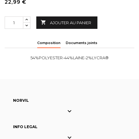
22,99 €

AJOUTER AU PANIER
Composition
Documents joints
54%POLYESTER-44%LAINE-2%LYCRA®
NORVIL

INFO LEGAL
