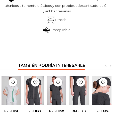
técnicos altamente elásticos y con propiedades antisudoración
y antibacterianas
Strech
Transpirable
TAMBIÉN PODRÍA INTERESARLE
<
>
favorite_border
favorite_border
favorite_border
favorite_border
favorite_border
REF.:
1141
REF.:
1146
REF.:
1149
REF.:
1717
REF.:
593