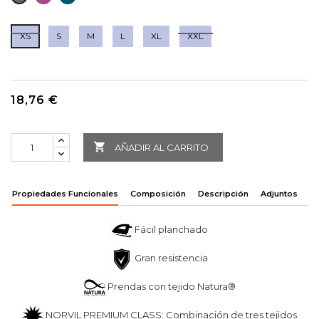
OSCURO
XS
S
M
L
XL
XXL
18,76 €

AÑADIR AL CARRITO
Propiedades Funcionales
Composición
Descripción
Adjuntos
Fácil planchado
Gran resistencia
Prendas con tejido Natura®
NORVIL PREMIUM CLASS: Combinación de tres tejidos