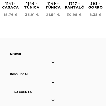
1141 -
1146 -
1149 -
1717 -
593 -
CASACA
TÚNICA
TÚNICA
PANTALÓN
GORRO
SANITARIA
SANITARIA
SANITARIA
SANITARIO
QUIRÓFA
Precio
Precio
Precio
Precio
Precio
18,76 €
36,91 €
21,54 €
30,98 €
8,35 €
MUJER
MUJER
HOMBRE
MUJER
PREMIUM
NORVIL

INFO LEGAL

SU CUENTA
