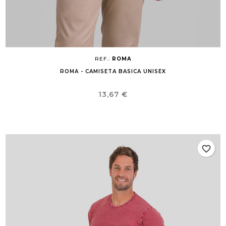
REF.:
ROMA
ROMA - CAMISETA BASICA UNISEX
Precio
13,67 €
favorite_border