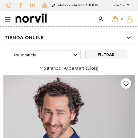

Teléfono:
+34 985 301 875
Español

0
TIENDA ONLINE

Relevancia
FILTRAR
Mostrando 1-8 de 8 artículo(s)
favorite_border