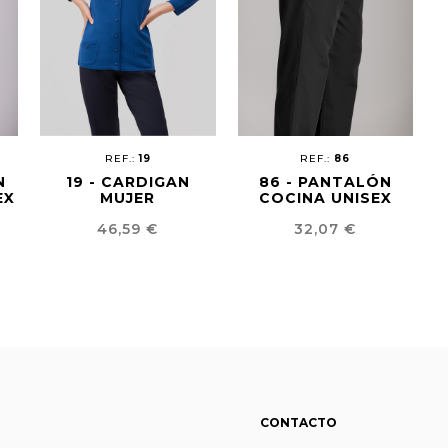
REF.:
19
REF.:
86
N
19 - CARDIGAN
86 - PANTALÓN
EX
MUJER
COCINA UNISEX
Precio
Precio
46,59 €
32,07 €
CONTACTO