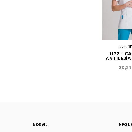
REF.:
1
1172 - C
ANTILEJÍA
Preci
20,21
NORVIL
INFO L