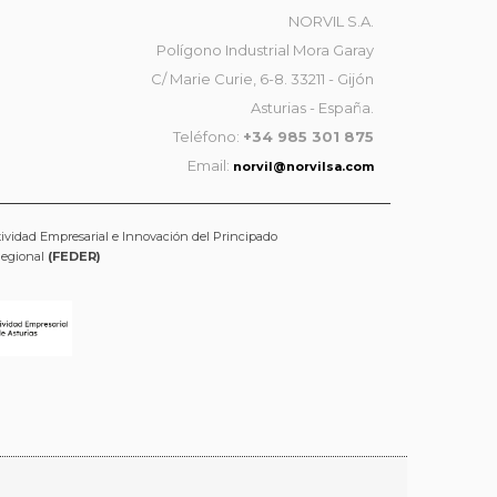
NORVIL S.A.
Polígono Industrial Mora Garay
C/ Marie Curie, 6-8. 33211 - Gijón
Asturias - España.
Teléfono:
+34 985 301 875
Email:
norvil@norvilsa.com
tividad Empresarial e Innovación del Principado
Regional
(FEDER)