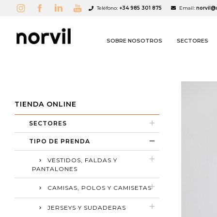
Teléfono:
+34 985 301 875
Email:
norvil@
SOBRE NOSOTROS
SECTORES
TIENDA ONLINE
SECTORES
A
C
I
TIPO DE PRENDA
VESTIDOS, FALDAS Y
add_circle_outline
PANTALONES
CAMISAS, POLOS Y CAMISETAS
JERSEYS Y SUDADERAS