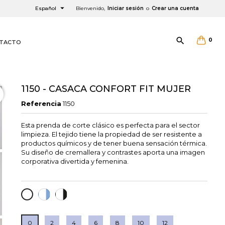

Español
Bienvenido,
Iniciar sesión
o
Crear una cuenta

0
TACTO
1150 - CASACA CONFORT FIT MUJER
Referencia
1150
Esta prenda de corte clásico es perfecta para el sector
limpieza. El tejido tiene la propiedad de ser resistente a
×
×
×
productos químicos y de tener buena sensación térmica.
Su diseño de cremallera y contrastes aporta una imagen
corporativa divertida y femenina.
BLAN/AZUL
BLAN/NEGRO
BLANCO
0
2
4
6
8
10
12