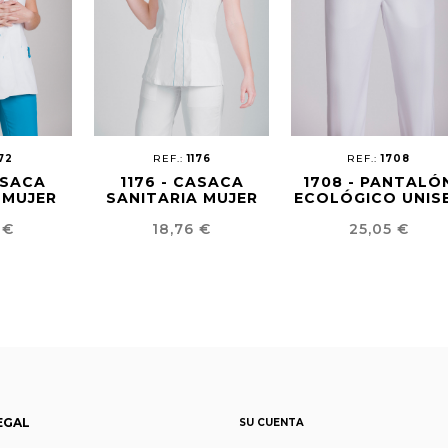
172
REF.:
1176
REF.:
1708
ASACA
1176 - CASACA
1708 - PANTALÓ
 MUJER
SANITARIA MUJER
ECOLÓGICO UNIS
o
Precio
Precio
 €
18,76 €
25,05 €
EGAL
SU CUENTA