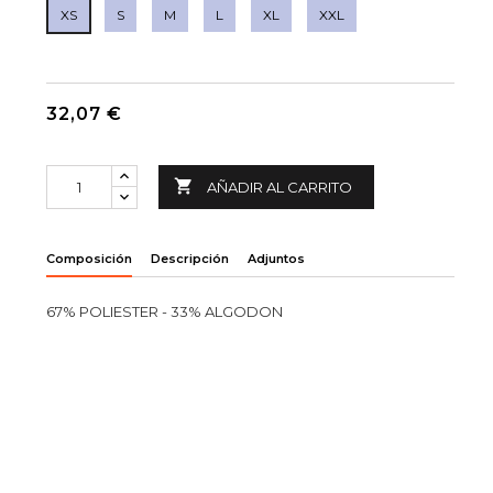
XS
S
M
L
XL
XXL
32,07 €

AÑADIR AL CARRITO
Composición
Descripción
Adjuntos
67% POLIESTER - 33% ALGODON