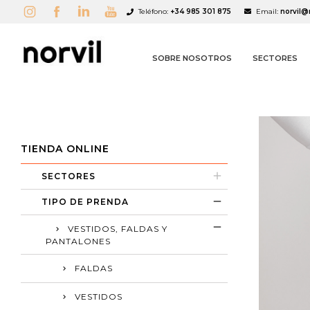
Teléfono:
+34 985 301 875
Email:
norvil@
SOBRE NOSOTROS
SECTORES
TIENDA ONLINE
SECTORES
A
C
I
TIPO DE PRENDA
add_circle_outline
VESTIDOS, FALDAS Y
PANTALONES
FALDAS
VESTIDOS