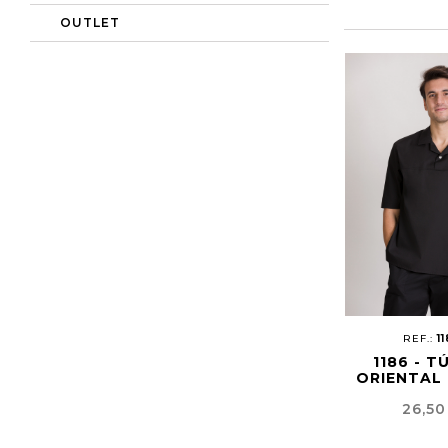
OUTLET
REF.:
1
1186 - T
ORIENTAL 
Preci
26,50