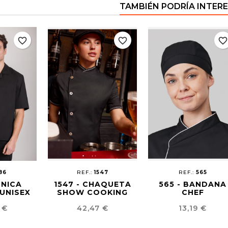
TAMBIÉN PODRÍA INTER
favorite_border
favorite_border
favorite_borde
186
REF.:
1547
REF.:
565
ÚNICA
1547 - CHAQUETA
565 - BANDANA
UNISEX
SHOW COOKING
CHEF
URBAN
o
Precio
Precio
 €
42,47 €
13,19 €