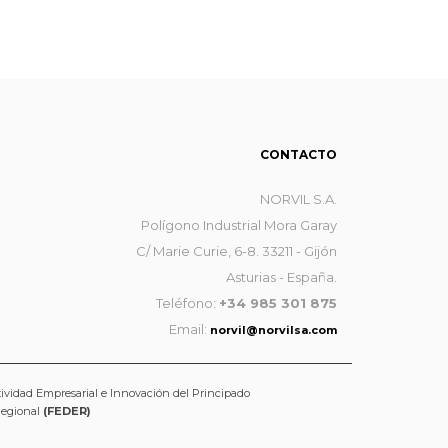
CONTACTO
NORVIL S.A.
Polígono Industrial Mora Garay
C/ Marie Curie, 6-8. 33211 - Gijón
Asturias - España.
Teléfono:
+34 985 301 875
Email:
norvil@norvilsa.com
tividad Empresarial e Innovación del Principado
Regional
(FEDER)