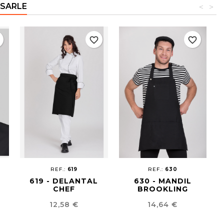
ESARLE
<
>
r
favorite_border
favorite_border
REF.:
619
REF.:
630
619 - DELANTAL
630 - MANDIL
CHEF
BROOKLING
Precio
Precio
12,58 €
14,64 €