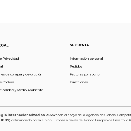
EGAL
SU CUENTA
de Privacidad
Información personal
al
Pedidos
nes de compra y devolución
Facturas por abono
de Cookies
Direcciones
de calidad y Medio Ambiente
egia internacionalización 2024"
con el apoyo de la Agencia de Ciencia, Competi
UENS)
cofinanciado por la Unión Europea a través del Fondo Europeo de Desarrollo 