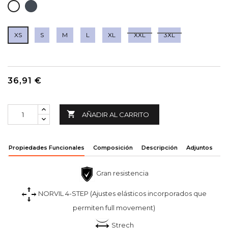
NEGRO
BLANCO
XS
S
M
L
XL
XXL
3XL
36,91 €

AÑADIR AL CARRITO
Propiedades Funcionales
Composición
Descripción
Adjuntos
Gran resistencia
NORVIL 4-STEP (Ajustes elásticos incorporados que
permiten full movement)
Strech