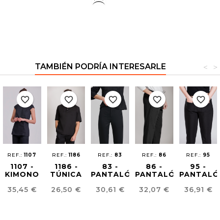
TAMBIÉN PODRÍA INTERESARLE
<
>
favorite_border
favorite_border
favorite_border
favorite_border
favorite_border
REF.:
1107
REF.:
1186
REF.:
83
REF.:
86
REF.:
95
1107 -
1186 -
83 -
86 -
95 -
KIMONO
TÚNICA
PANTALÓN
PANTALÓN
PANTALÓ
SLIM FIT
ORIENTAL
COCINA
COCINA
CONFOR
Precio
Precio
Precio
Precio
Precio
35,45 €
26,50 €
30,61 €
32,07 €
36,91 €
MUJER
UNISEX
UNISEX
UNISEX
FIT
MUJER