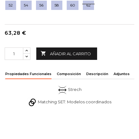
52
54
56
58
60
62
63,28 €

AÑADIR AL CARRITO
Propiedades Funcionales
Composición
Descripción
Adjuntos
Strech
Matching SET: Modelos coordinados