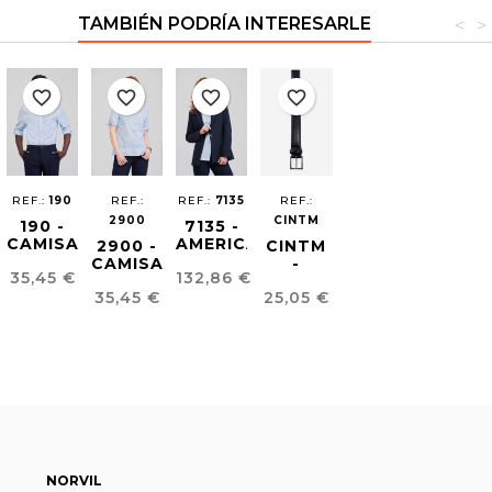
TAMBIÉN PODRÍA INTERESARLE
<
>
favorite_border
favorite_border
favorite_border
favorite_border
REF.:
190
REF.:
REF.:
7135
REF.:
2900
CINTM
190 -
7135 -
CAMISA
AMERICANA
2900 -
CINTM
SEERSUCKER
MUJER
CAMISA
-
Precio
Precio
35,45 €
132,86 €
UNISEX
LANA
SEERSUCKER
CINTURÓN
Precio
Precio
FRÍA
35,45 €
25,05 €
MUJER
HOMBRE
PIEL
NORVIL