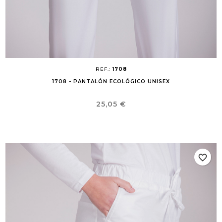
REF.:
1708
1708 - PANTALÓN ECOLÓGICO UNISEX
Precio
25,05 €
favorite_border