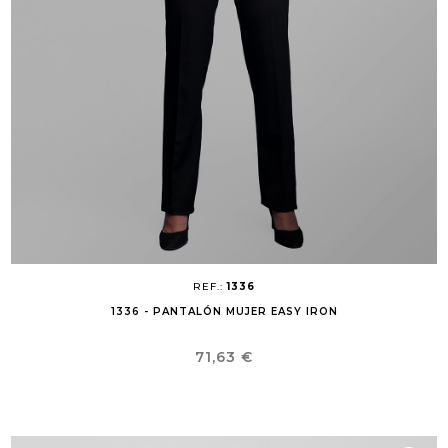
REF.:
1336
1336 - PANTALÓN MUJER EASY IRON
Precio
71,63 €