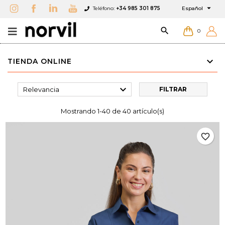

Teléfono:
+34 985 301 875
Español

0
TIENDA ONLINE

Relevancia
FILTRAR
Mostrando 1-40 de 40 artículo(s)
favorite_border