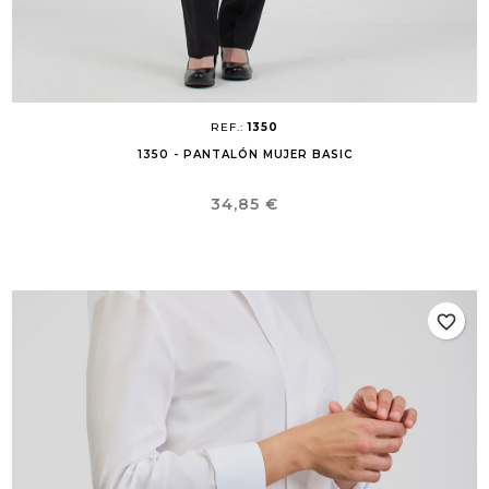
REF.:
1350
1350 - PANTALÓN MUJER BASIC
Precio
34,85 €
favorite_border