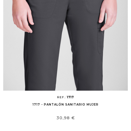
REF.:
1717
1717 - PANTALÓN SANITARIO MUJER
Precio
30,98 €