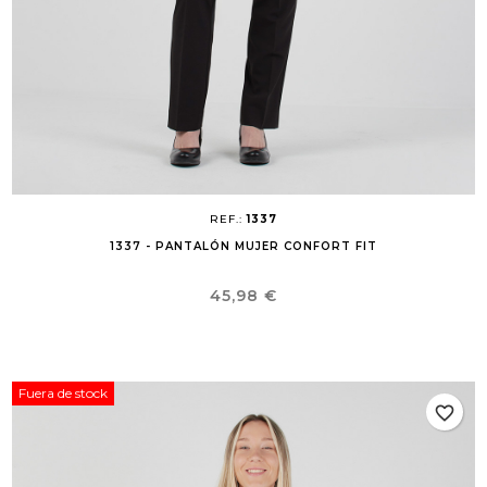
REF.:
1337
1337 - PANTALÓN MUJER CONFORT FIT
Precio
45,98 €
Fuera de stock
favorite_border