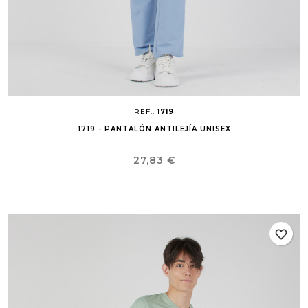
REF.:
1719
1719 - PANTALÓN ANTILEJÍA UNISEX
Precio
27,83 €
favorite_border