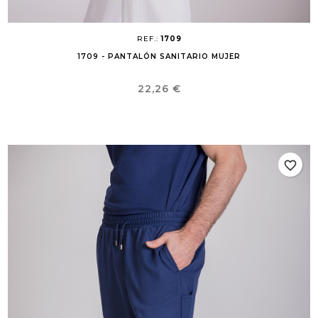
REF.:
1709
1709 - PANTALÓN SANITARIO MUJER
Precio
22,26 €
favorite_border