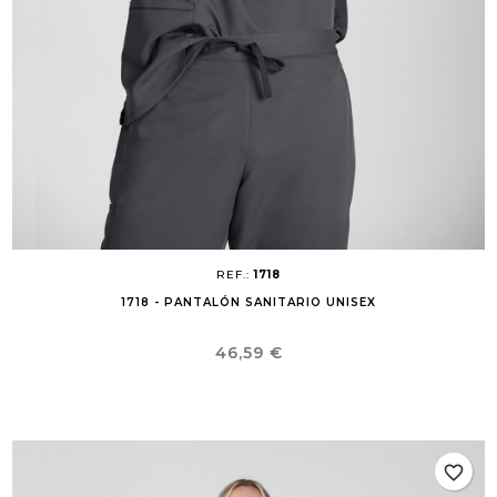
REF.:
1718
1718 - PANTALÓN SANITARIO UNISEX
Precio
46,59 €
favorite_border