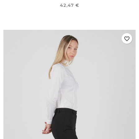
Precio
42,47 €
favorite_border