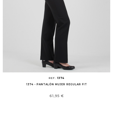
REF.:
1374
1374 - PANTALÓN MUJER REGULAR FIT
Precio
61,95 €