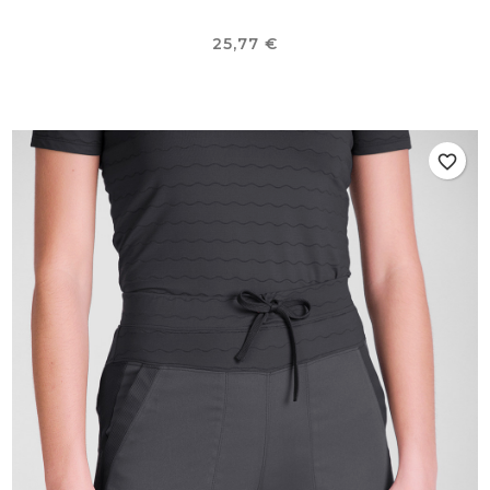
Precio
25,77 €
favorite_border