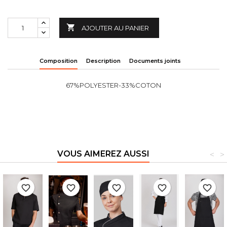

AJOUTER AU PANIER
Composition
Description
Documents joints
67%POLYESTER-33%COTON
VOUS AIMEREZ AUSSI
<
>
favorite_border
favorite_border
favorite_border
favorite_border
favorite_border