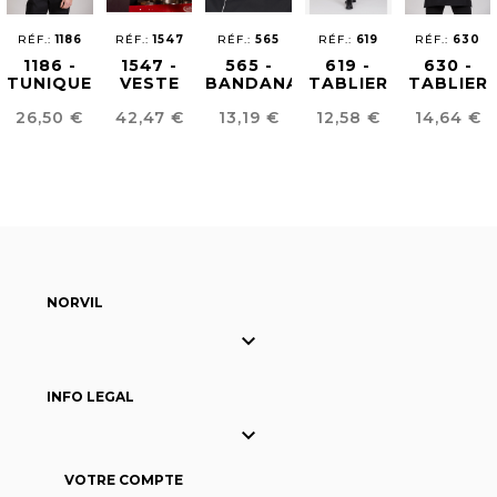
RÉF.:
1186
RÉF.:
1547
RÉF.:
565
RÉF.:
619
RÉF.:
630
1186 -
1547 -
565 -
619 -
630 -
TUNIQUE
VESTE
BANDANA
TABLIER
TABLIER
UNISEX
CUISINE
DE
DE CHEF
BROOKLI
Prix
Prix
Prix
Prix
Prix
26,50 €
42,47 €
13,19 €
12,58 €
14,64 €
SHOW
CUISINIER
COOKING
URBAN
NORVIL

INFO LEGAL

VOTRE COMPTE