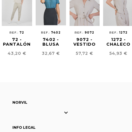
REF.:
72
REF.:
7402
REF.:
9072
REF.:
1272
72 -
7402 -
9072 -
1272 -
PANTALÓN
BLUSA
VESTIDO
CHALECO
JOGGING
ESCOTE
CAMISERO
MUJER
Precio
Precio
Precio
Precio
43,20 €
32,67 €
57,72 €
54,93 €
FLUÍDO
NUDO
EFECTO
EFECTO
UNISEX
LINO
LINO
NORVIL

INFO LEGAL