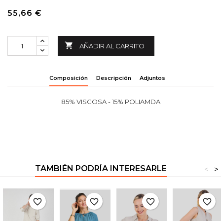
55,66 €

AÑADIR AL CARRITO
Composición
Descripción
Adjuntos
85% VISCOSA - 15% POLIAMDA
TAMBIÉN PODRÍA INTERESARLE
<
>
favorite_border
favorite_border
favorite_border
favorite_border