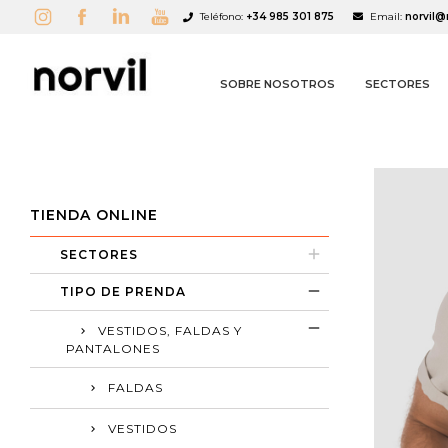
Teléfono:
+34 985 301 875
Email:
norvil@
SOBRE NOSOTROS
SECTORES
TIENDA ONLINE
SECTORES
A
C
I
TIPO DE PRENDA
add_circle_outline
VESTIDOS, FALDAS Y
PANTALONES
FALDAS
VESTIDOS