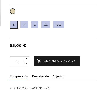
CRUDO
S
M
L
XL
XXL
55,66 €

AÑADIR AL CARRITO
Composición
Descripción
Adjuntos
70% RAYON - 30% NYLON