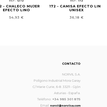
REF.:
1272
REF.:
172
2 - CHALECO MUJER
172 - CAMISA EFECTO LINO
EFECTO LINO
UNISEX
Precio
Precio
54,93 €
36,18 €
CONTACTO
NORVIL S.A.
Polígono Industrial Mora Garay
C/ Marie Curie, 6-8. 33211 - Gijón
Asturias - España.
Teléfono:
+34 985 301 875
Email:
norvil@norvilsa.com