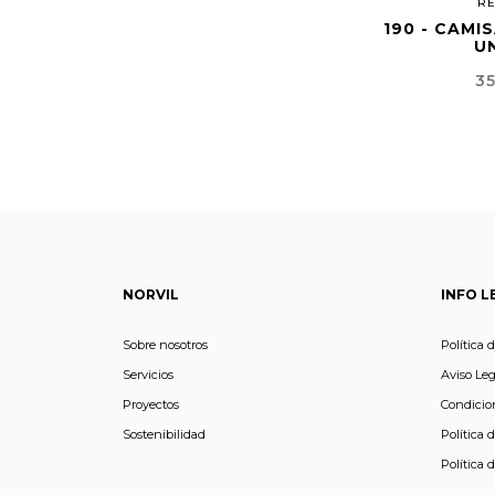
RE
190 - CAMI
U
Pr
35
NORVIL
INFO L
Sobre nosotros
Política 
Servicios
Aviso Leg
Proyectos
Condicio
Sostenibilidad
Política 
Política 