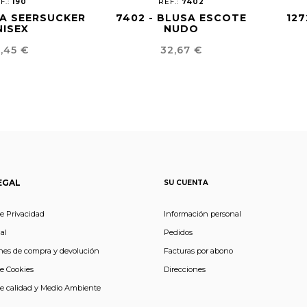
F.:
190
REF.:
7402
SA SEERSUCKER
7402 - BLUSA ESCOTE
127
NISEX
NUDO
ecio
Precio
,45 €
32,67 €
EGAL
SU CUENTA
de Privacidad
Información personal
al
Pedidos
nes de compra y devolución
Facturas por abono
de Cookies
Direcciones
de calidad y Medio Ambiente