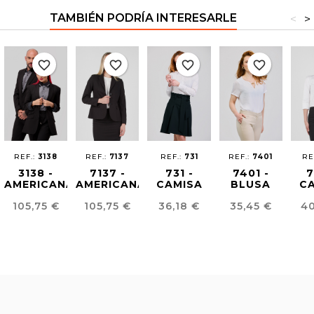
TAMBIÉN PODRÍA INTERESARLE
<
>
favorite_border
favorite_border
favorite_border
favorite_border
REF.:
3138
REF.:
7137
REF.:
731
REF.:
7401
RE
3138 -
7137 -
731 -
7401 -
7
AMERICANA
AMERICANA
CAMISA
BLUSA
C
UNISEX
MUJER
STRETCH
ESCOTE
ST
Precio
Precio
Precio
Precio
Pr
105,75 €
105,75 €
36,18 €
35,45 €
40
CONFORT
CONFORT
MUJER
JOYA
M
FIT
FIT