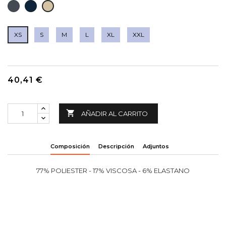
NEGRO
MARINO
TOSTADO
XS
S
M
L
XL
XXL
40,41 €

AÑADIR AL CARRITO
Composición
Descripción
Adjuntos
77% POLIESTER - 17% VISCOSA - 6% ELASTANO