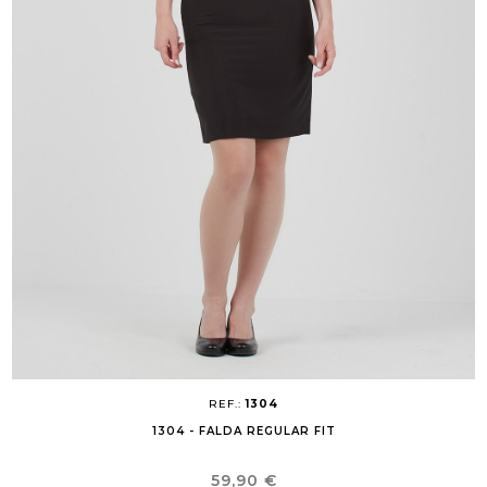
REF.:
1304
1304 - FALDA REGULAR FIT
Precio
59,90 €