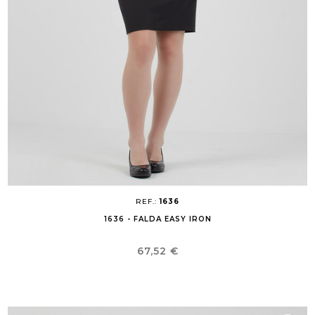
REF.:
1636
1636 - FALDA EASY IRON
Precio
67,52 €