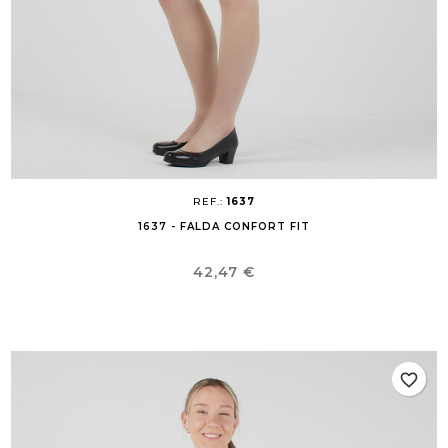
REF.:
1637
1637 - FALDA CONFORT FIT
Precio
42,47 €
favorite_border