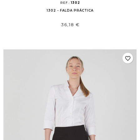
REF.:
1302
1302 - FALDA PRÁCTICA
Precio
36,18 €
favorite_border