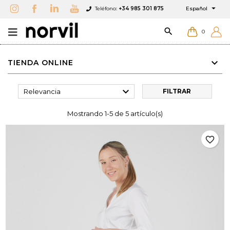

Teléfono:
+34 985 301 875
Español

0
TIENDA ONLINE

Relevancia
FILTRAR
Mostrando 1-5 de 5 artículo(s)
favorite_border