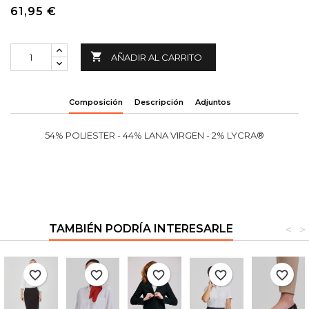
61,95 €

AÑADIR AL CARRITO
Composición
Descripción
Adjuntos
54% POLIESTER - 44% LANA VIRGEN - 2% LYCRA®
TAMBIÉN PODRÍA INTERESARLE
<
>
favorite_border
favorite_border
favorite_border
favorite_border
favorite_border