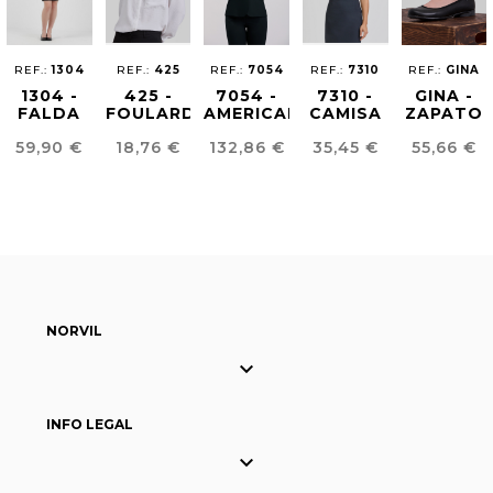
REF.:
1304
REF.:
425
REF.:
7054
REF.:
7310
REF.:
GINA
1304 -
425 -
7054 -
7310 -
GINA -
FALDA
FOULARD
AMERICANA
CAMISA
ZAPATO
REGULAR
MUJER
STRETCH
BAILARIN
Precio
Precio
Precio
Precio
Precio
59,90 €
18,76 €
132,86 €
35,45 €
55,66 €
FIT
REGULAR
MUJER
MUJER
FIT
NORVIL

INFO LEGAL
