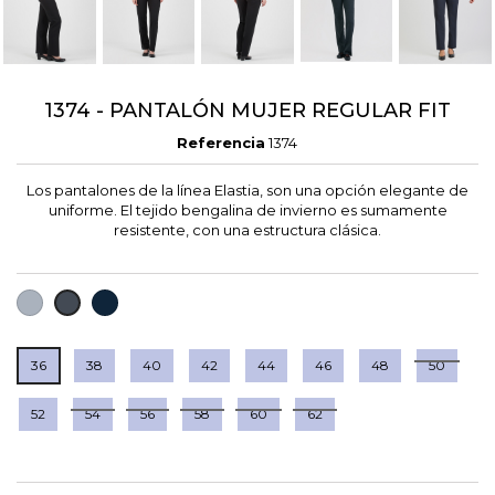
1374 - PANTALÓN MUJER REGULAR FIT
Referencia
1374
Los pantalones de la línea Elastia, son una opción elegante de
uniforme. El tejido bengalina de invierno es sumamente
resistente, con una estructura clásica.
GRIS
MARINO
NEGRO
36
38
40
42
44
46
48
50
52
54
56
58
60
62