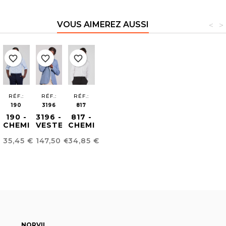
VOUS AIMEREZ AUSSI
<
>
favorite_border
favorite_border
favorite_border
RÉF.:
RÉF.:
RÉF.:
190
3196
817
190 -
3196 -
817 -
CHEMISE
VESTE
CHEMISE
SEERSUCKER
POUR
CATERING
Prix
Prix
Prix
35,45 €
147,50 €
34,85 €
UNISEXE
HOMME
HOMME
EN
TISSU
FIL À
FIL
NORVIL