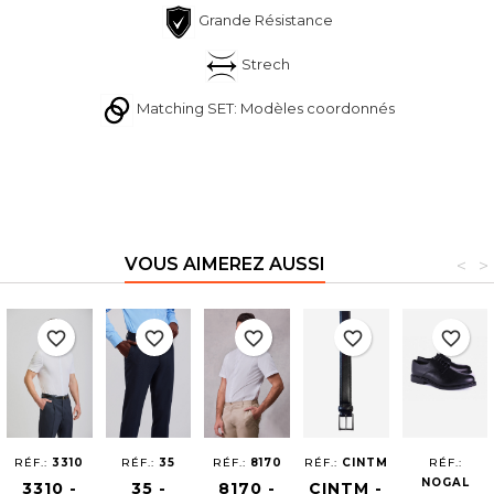
Grande Résistance
Strech
Matching SET: Modèles coordonnés
VOUS AIMEREZ AUSSI
<
>
favorite_border
favorite_border
favorite_border
favorite_border
favorite_border
RÉF.:
3310
RÉF.:
35
RÉF.:
8170
RÉF.:
CINTM
RÉF.:
NOGAL
3310 -
35 -
8170 -
CINTM -