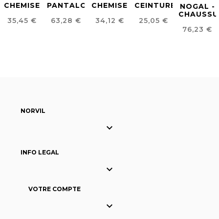
CHEMISE
PANTALON
CHEMISE
CEINTURE
NOGAL -
STRETCH
HOMME
CATERING
HOMME
CHAUSSU
Prix
Prix
Prix
Prix
35,45 €
63,28 €
34,12 €
25,05 €
HOMME
LAINE
HOMME
EN CUIR
POUR
Prix
FROIDE
76,23 €
HOMME
BLUCHER
NORVIL

INFO LEGAL

VOTRE COMPTE
