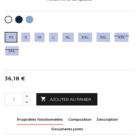
BLEU
BLEU
BLANC
MARINE
CIEL
XS
S
M
L
XL
XXL
3XL
4XL
5XL
36,18 €

AJOUTER AU PANIER
Propriétés fonctionnelles
Composition
Description
Documents joints