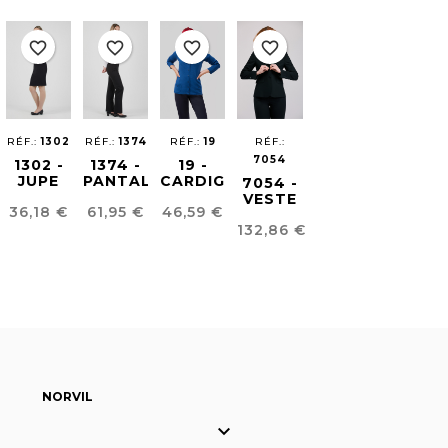
favorite_border
favorite_border
favorite_border
favorite_border
RÉF.:
1302
RÉF.:
1374
RÉF.:
19
RÉF.:
7054
1302 -
1374 -
19 -
JUPE
PANTALON
CARDIGAN
7054 -
PRÁCTICA
FEMME
POUR
VESTE
Prix
Prix
Prix
36,18 €
61,95 €
46,59 €
REGULAR
FEMME
POUR
Prix
FIT
132,86 €
FEMME
REGULAR
FIT
NORVIL
