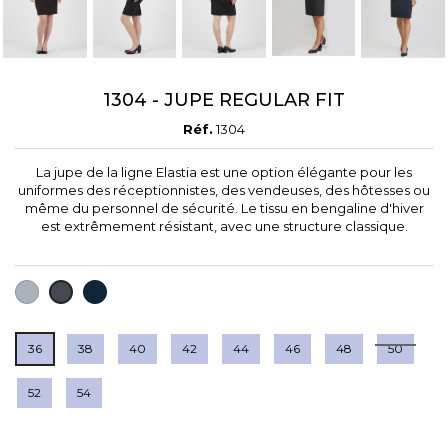
1304 - JUPE REGULAR FIT
Réf.
1304
La jupe de la ligne Elastia est une option élégante pour les
uniformes des réceptionnistes, des vendeuses, des hôtesses ou
même du personnel de sécurité. Le tissu en bengaline d'hiver
est extrêmement résistant, avec une structure classique.
GRIS
BLEU
NOIR
FONCÉ
MARINE
36
38
40
42
44
46
48
50
52
54