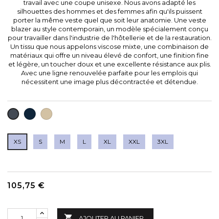
travail avec une coupe unisexe. Nous avons adapté les
silhouettes des hommes et des femmes afin qu'ils puissent
porter la même veste quel que soit leur anatomie. Une veste
blazer au style contemporain, un modèle spécialement conçu
pour travailler dans l'industrie de l'hôtellerie et de la restauration.
Un tissu que nous appelons viscose mixte, une combinaison de
matériaux qui offre un niveau élevé de confort, une finition fine
et légère, un toucher doux et une excellente résistance aux plis.
Avec une ligne renouvelée parfaite pour les emplois qui
nécessitent une image plus décontractée et détendue.
BLEU
MARRON
NOIR
MARINE
CLAIR
XS
S
M
L
XL
XXL
3XL
105,75 €

AJOUTER AU PANIER