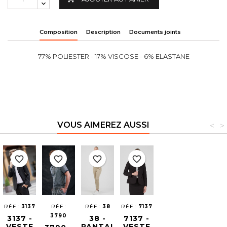
Composition
Description
Documents joints
77% POLIESTER - 17% VISCOSE - 6% ELASTANE
VOUS AIMEREZ AUSSI
<
>
favorite_border
favorite_border
favorite_border
favorite_border
RÉF.:
3137
RÉF.:
RÉF.:
38
RÉF.:
7137
3790
3137 -
38 -
7137 -
VESTE
PANTALON
VESTE