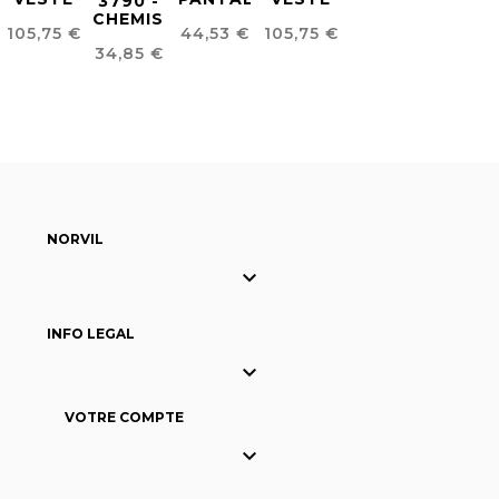
3790 -
POUR
JOGGER
POUR
CHEMISE
Prix
Prix
Prix
105,75 €
44,53 €
105,75 €
HOMME
UNISEX
FEMME
UNISEXE
Prix
CONFORT
CONFORT
CONFORT
34,85 €
EN FIL
FIT
FIT
FIT
À FIL
NORVIL

INFO LEGAL

VOTRE COMPTE
