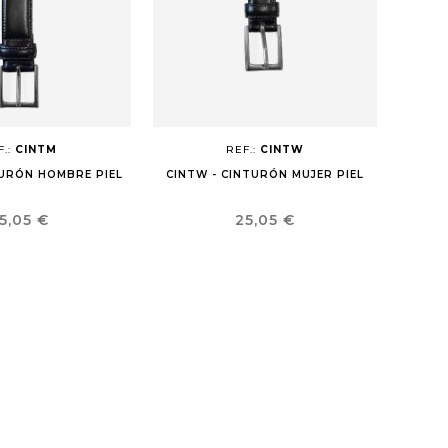
F.:
CINTM
REF.:
CINTW
TURÓN HOMBRE PIEL
CINTW - CINTURÓN MUJER PIEL
recio
Precio
5,05 €
25,05 €