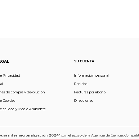
EGAL
SU CUENTA
de Privacidad
Información personal
al
Pedidos
nes de compra y devolución
Facturas por abono
de Cookies
Direcciones
de calidad y Medio Ambiente
egia internacionalización 2024"
con el apoyo de la Agencia de Ciencia, Competi