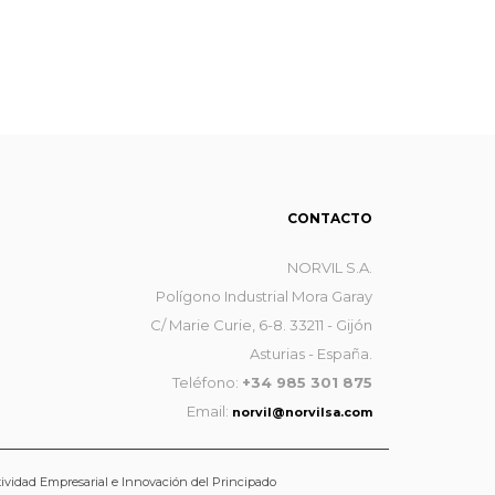
CONTACTO
NORVIL S.A.
Polígono Industrial Mora Garay
C/ Marie Curie, 6-8. 33211 - Gijón
Asturias - España.
Teléfono:
+34 985 301 875
Email:
norvil@norvilsa.com
tividad Empresarial e Innovación del Principado