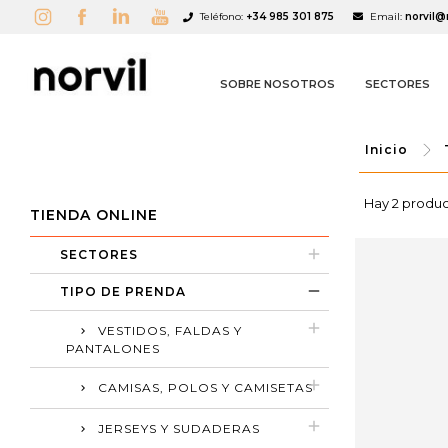
Teléfono:
+34 985 301 875
Email:
norvil@
SOBRE NOSOTROS
SECTORES
Inicio
Hay 2 produc
TIENDA ONLINE
A
(
C
I
SECTORES
add_circle_outline
TIPO DE PRENDA
VESTIDOS, FALDAS Y
PANTALONES
CAMISAS, POLOS Y CAMISETAS
JERSEYS Y SUDADERAS