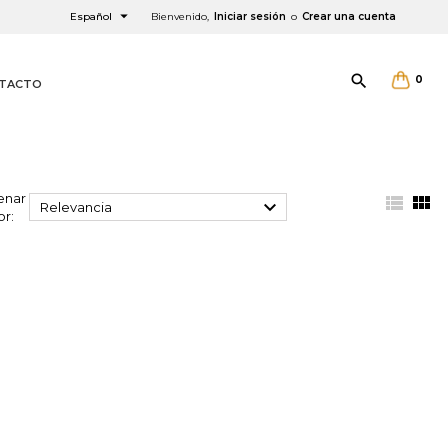

Español
Bienvenido,
Iniciar sesión
o
Crear una cuenta

0
TACTO
enar



Relevancia
×
×
×
×
or: