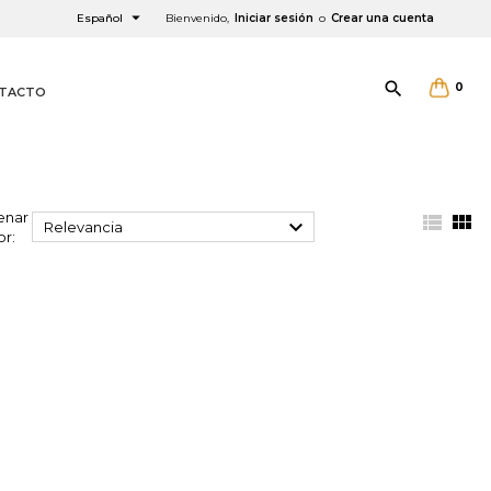

Español
Bienvenido,
Iniciar sesión
o
Crear una cuenta

0
TACTO
enar



Relevancia
or:
×
×
×
×