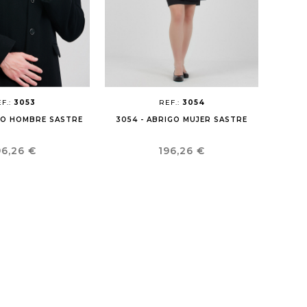
F.:
3053
REF.:
3054
GO HOMBRE SASTRE
3054 - ABRIGO MUJER SASTRE
recio
Precio
96,26 €
196,26 €