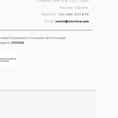
C/ Marie Curie, 6-8. 33211 - Gijón
Asturias - España.
Teléfono:
+34 985 301 875
Email:
norvil@norvilsa.com
tividad Empresarial e Innovación del Principado
Regional
(FEDER)