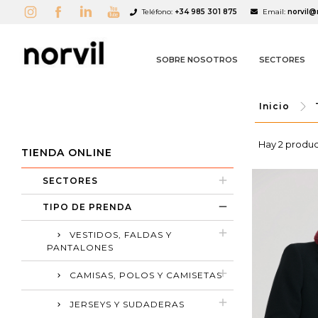
Teléfono:
+34 985 301 875
Email:
norvil@
SOBRE NOSOTROS
SECTORES
Inicio
Hay 2 produc
TIENDA ONLINE
A
(
C
I
SECTORES
TIPO DE PRENDA
add_circle_outline
VESTIDOS, FALDAS Y
PANTALONES
CAMISAS, POLOS Y CAMISETAS
JERSEYS Y SUDADERAS