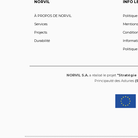
NORVIL
INFO L
À PROPOS DE NORVIL
Politique
Services
Mentions
Projects
Condition
Durabilité
Informati
Politique
NORVIL S.A.
a réalisé le projet
"Stratégie
Principauté des Asturies
(