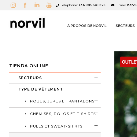
Téléphone:
+34 985 301 875
Email:
norvi
À PROPOS DE NORVIL
SECTEURS
TIENDA ONLINE
A
C
C
SECTEURS
TYPE DE VÊTEMENT
add_circle_outline
ROBES, JUPES ET PANTALONS
CHEMISES, POLOS ET T-SHIRTS
PULLS ET SWEAT-SHIRTS