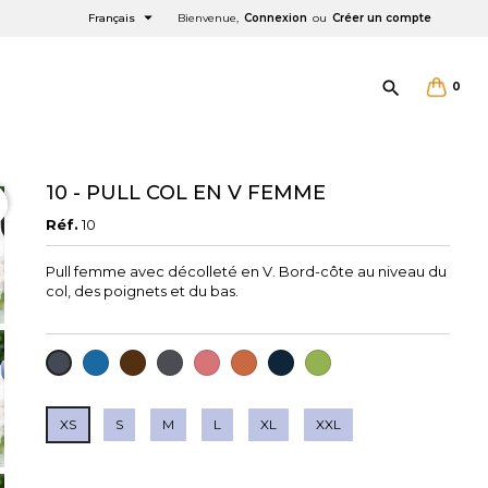

Français
Bienvenue,
Connexion
ou
Créer un compte

0
10 - PULL COL EN V FEMME
Réf.
10
×
×
×
Pull femme avec décolleté en V. Bord-côte au niveau du
col, des poignets et du bas.
e
BLEU
CHOCOLAT
ANTHRACITE
CUARZO
ORANGE
BLEU
VERDE
NOIR
FONCE
NAVY
OLIVA
XS
S
M
L
XL
XXL