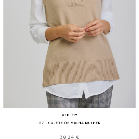
REF.:
117
117 - COLETE DE MALHA MULHER
Preço
38,24 €