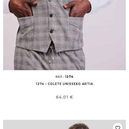
REF.:
1274
1274 - COLETE UNISSEXO ARTIA
Preço
64,01 €
favorite_border