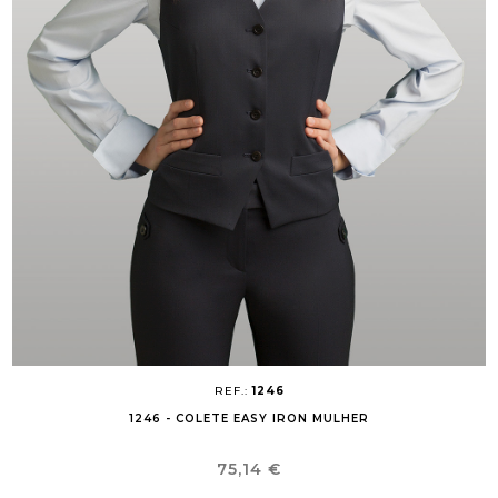
REF.:
1246
1246 - COLETE EASY IRON MULHER
Preço
75,14 €