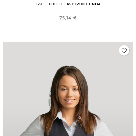
1236 - COLETE EASY IRON HOMEM
Preço
75,14 €
favorite_border