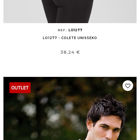
REF.:
LO1277
LO1277 - COLETE UNISSEXO
Preço
38,24 €
favorite_border