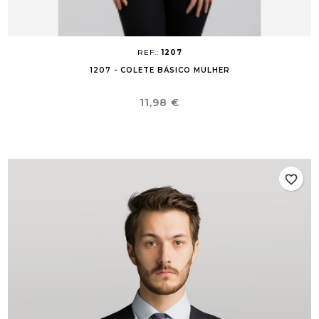
REF.:
1207
1207 - COLETE BÁSICO MULHER
Preço
11,98 €
favorite_border