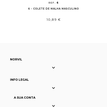
REF.:
6
6 - COLETE DE MALHA MASCULINO
Preço
10,89 €
NORVIL

INFO LEGAL

A SUA CONTA
