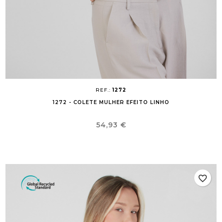
REF.:
1272
1272 - COLETE MULHER EFEITO LINHO
Preço
54,93 €
favorite_border