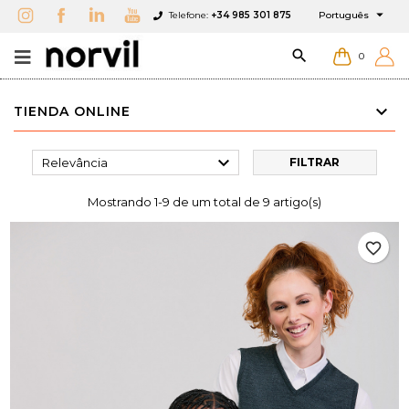

Telefone:
+34 985 301 875
Português

0
TIENDA ONLINE

Relevância
FILTRAR
Mostrando 1-9 de um total de 9 artigo(s)
favorite_border