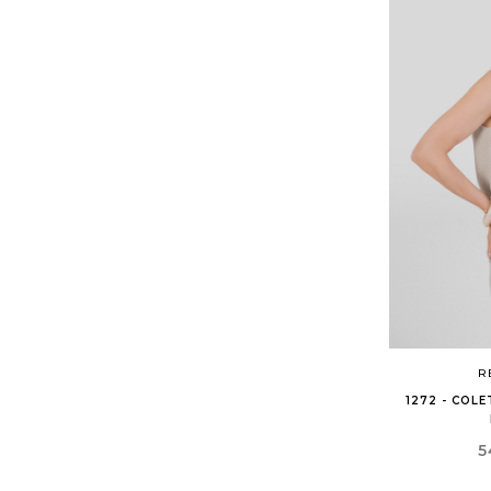
R
1272 - COL
P
5