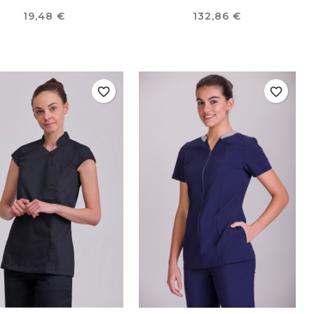
Preço
Preço
19,48 €
132,86 €
favorite_border
favorite_border