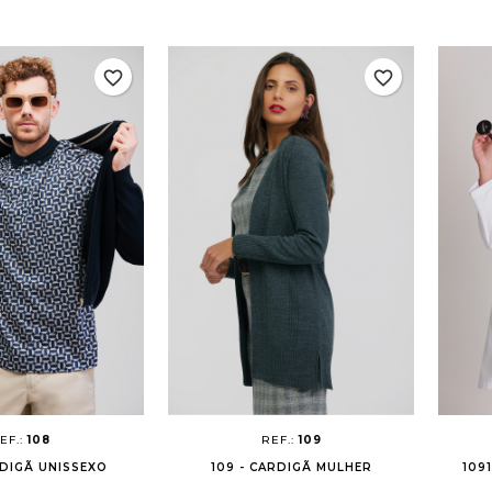
favorite_border
favorite_border
EF.:
108
REF.:
109
RDIGÃ UNISSEXO
109 - CARDIGÃ MULHER
109