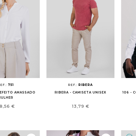
EF.:
751
REF.:
RIBERA
A EFEITO AMASSADO
RIBERA - CAMISETA UNISEX
106 - 
MULHER
reço
Preço
8,56 €
13,79 €