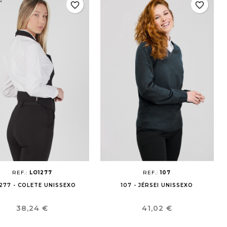
favorite_border
favorite_border
REF.:
LO1277
REF.:
107
277 - COLETE UNISSEXO
107 - JÉRSEI UNISSEXO
Preço
Preço
38,24 €
41,02 €