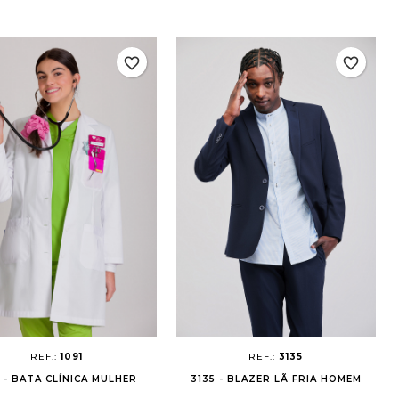
favorite_border
favorite_border
REF.:
1091
REF.:
3135
1 - BATA CLÍNICA MULHER
3135 - BLAZER LÃ FRIA HOMEM