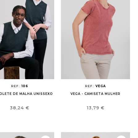
REF.:
106
REF.:
VEGA
COLETE DE MALHA UNISSEXO
VEGA - CAMISETA MULHER
Preço
Preço
38,24 €
13,79 €