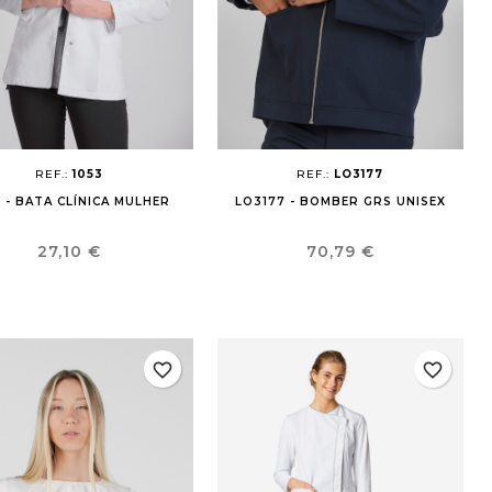
REF.:
1053
REF.:
LO3177
3 - BATA CLÍNICA MULHER
LO3177 - BOMBER GRS UNISEX
Preço
Preço
27,10 €
70,79 €
favorite_border
favorite_border