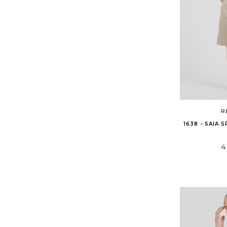
R
1638 - SAIA
P
4