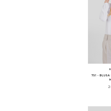
R
751 - BLUS
P
2