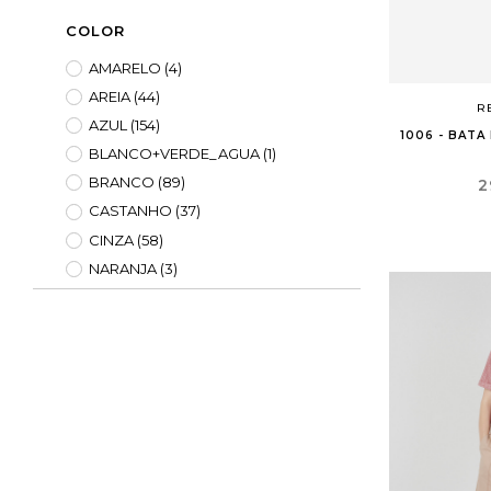
COLOR
A
(
C
S
AMARELO
(4)
AREIA
(44)
R
add_circle_outline
AZUL
(154)
1006 - BATA
BLANCO+VERDE_AGUA
(1)
P
BRANCO
(89)
2
CASTANHO
(37)
CINZA
(58)
NARANJA
(3)
PETROLEO
(7)
PRETO
(132)
ROSA
(24)
VERDE
(31)
VERDE_KAKI
(1)
VERDE_KAKI
(1)
VERMELHO
(38)