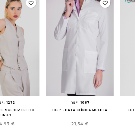
favorite_border
favorite_border
EF.:
1272
REF.:
1067
ETE MULHER EFEITO
1067 - BATA CLÍNICA MULHER
LO1
LINHO
reço
Preço
4,93 €
21,54 €