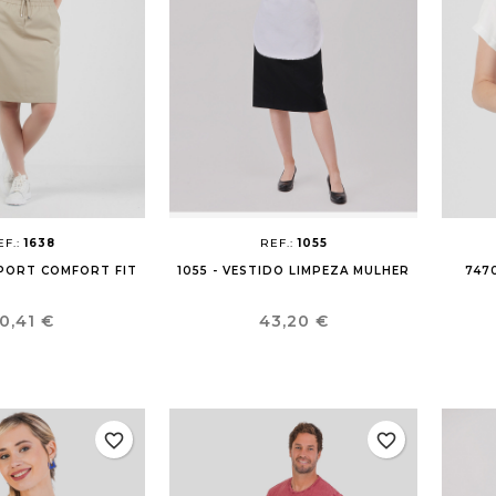
EF.:
1638
REF.:
1055
 SPORT COMFORT FIT
1055 - VESTIDO LIMPEZA MULHER
747
reço
Preço
0,41 €
43,20 €
favorite_border
favorite_border