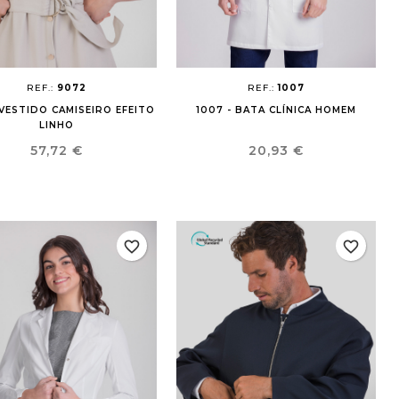
×
×
×
×
REF.:
9072
REF.:
1007
 VESTIDO CAMISEIRO EFEITO
1007 - BATA CLÍNICA HOMEM
LINHO
Preço
Preço
57,72 €
20,93 €
favorite_border
favorite_border