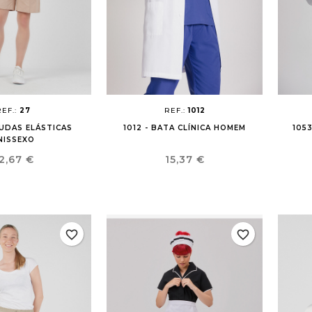
REF.:
27
REF.:
1012
MUDAS ELÁSTICAS
1012 - BATA CLÍNICA HOMEM
105
NISSEXO
reço
Preço
2,67 €
15,37 €
favorite_border
favorite_border