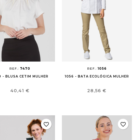
REF.:
7470
REF.:
1056
0 - BLUSA CETIM MULHER
1056 - BATA ECOLÓGICA MULHER
Preço
Preço
40,41 €
28,56 €
favorite_border
favorite_border