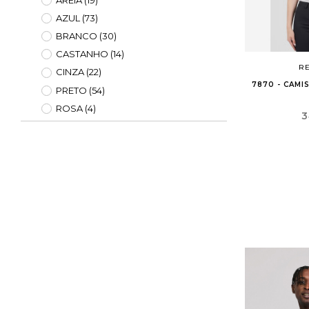
AREIA
(19)
AZUL
(73)
BRANCO
(30)
CASTANHO
(14)
RE
CINZA
(22)
7870 - CAMI
PRETO
(54)
ROSA
(4)
P
3
VERDE
(3)
VERMELHO
(10)