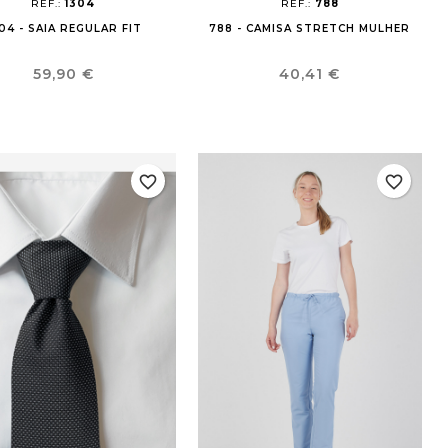
REF.:
1304
REF.:
788
04 - SAIA REGULAR FIT
788 - CAMISA STRETCH MULHER
Preço
Preço
59,90 €
40,41 €
favorite_border
favorite_border