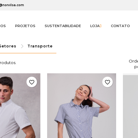
l@norvilsa.com
ÇOS
PROJETOS
SUSTENTABILIDADE
LOJA
CONTATO
Setores
Transporte
Ord
rodutos.
p
favorite_border
favorite_border