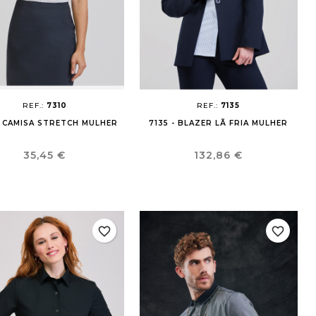
×
×
×
×
REF.:
7310
REF.:
7135
- CAMISA STRETCH MULHER
7135 - BLAZER LÃ FRIA MULHER
Preço
Preço
35,45 €
132,86 €
favorite_border
favorite_border