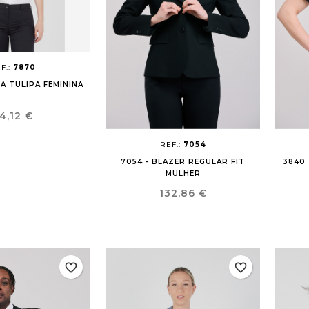
F.:
7870
SA TULIPA FEMININA
reço
4,12 €
REF.:
7054
7054 - BLAZER REGULAR FIT
3840 
MULHER
Preço
132,86 €
favorite_border
favorite_border