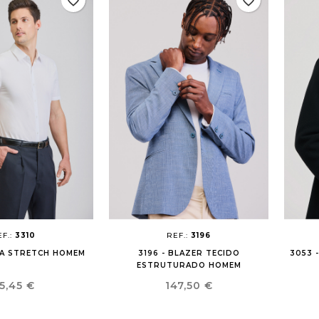
favorite_border
favorite_border
EF.:
3310
REF.:
3196
SA STRETCH HOMEM
3196 - BLAZER TECIDO
3053 
ESTRUTURADO HOMEM
reço
Preço
5,45 €
147,50 €