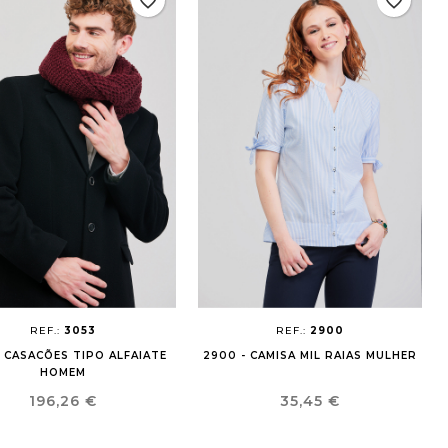
favorite_border
favorite_border
REF.:
3053
REF.:
2900
- CASACÕES TIPO ALFAIATE
2900 - CAMISA MIL RAIAS MULHER
HOMEM
Preço
Preço
196,26 €
35,45 €