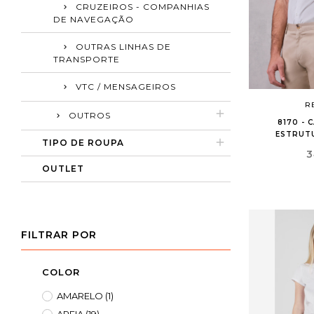
CRUZEIROS - COMPANHIAS
DE NAVEGAÇÃO
A
(
C
S
OUTRAS LINHAS DE
TRANSPORTE
add_circle_outline
VTC / MENSAGEIROS
R
OUTROS
8170 - 
ESTRUT
TIPO DE ROUPA
P
3
OUTLET
FILTRAR POR
COLOR
AMARELO
(1)