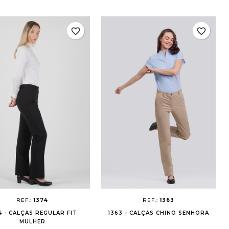
favorite_border
favorite_border
REF.:
1374
REF.:
1363
4 - CALÇAS REGULAR FIT
1363 - CALÇAS CHINO SENHORA
MULHER