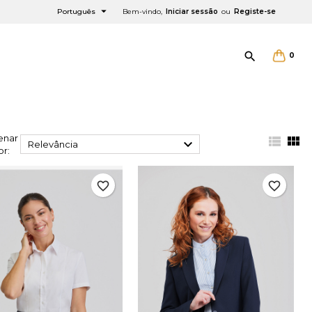

Português
Bem-vindo,
Iniciar sessão
ou
Registe-se

0
enar



Relevância
or:
favorite_border
favorite_border