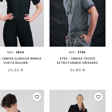
REF.:
3840
REF.:
3790
- CAMISA CLÁSSICA MANGA
3790 - CAMISA TECIDO
CURTA MULHER
ESTRUTURADO UNISSEXO
Preço
Preço
24,32 €
34,85 €
favorite_border
favorite_border