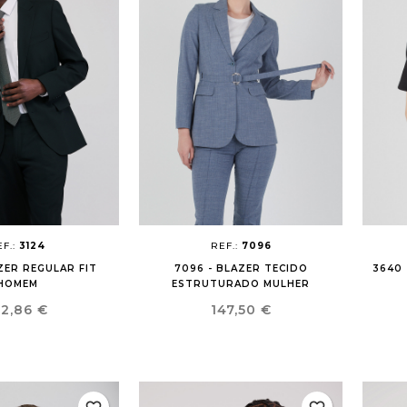
EF.:
3124
REF.:
7096
AZER REGULAR FIT
7096 - BLAZER TECIDO
3640 
HOMEM
ESTRUTURADO MULHER
reço
Preço
32,86 €
147,50 €