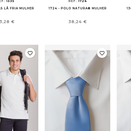
EF.:
1335
REF.:
1724
AS LÃ FRIA MULHER
1724 - POLO NATURA® MULHER
13
reço
Preço
3,28 €
38,24 €
favorite_border
favorite_border