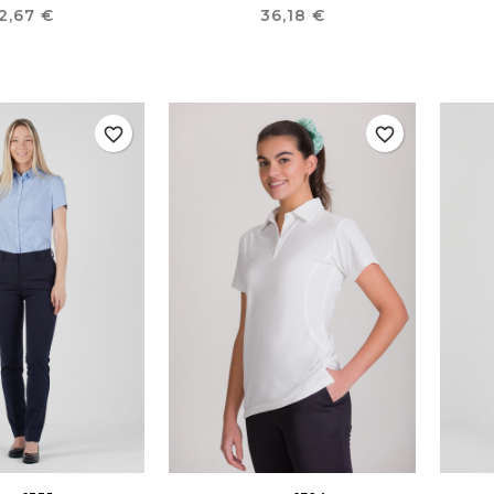
reço
Preço
2,67 €
36,18 €
favorite_border
favorite_border