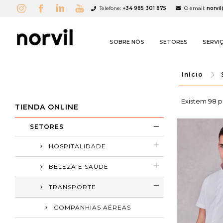
Telefone:
+34 985 301 875
O email:
norvi
SOBRE NÓS
SETORES
SERVI
Início
Existem 98 p
TIENDA ONLINE
SETORES
HOSPITALIDADE
BELEZA E SAÚDE
TRANSPORTE
COMPANHIAS AÉREAS