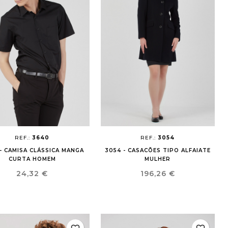
REF.:
3640
REF.:
3054
- CAMISA CLÁSSICA MANGA
3054 - CASACÕES TIPO ALFAIATE
CURTA HOMEM
MULHER
Preço
Preço
24,32 €
196,26 €