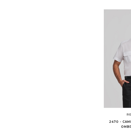
RE
2470 - CAM
OMB