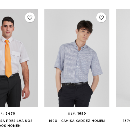
favorite_border
favorite_border
F.:
2470
REF.:
1690
ISA PRESILHA NOS
1690 - CAMISA XADREZ HOMEM
137
ROS HOMEM