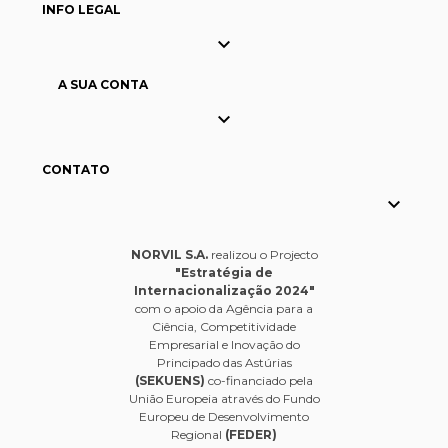
INFO LEGAL

A SUA CONTA

CONTATO

NORVIL S.A.
realizou o Projecto
"Estratégia de
Internacionalização 2024"
com o apoio da Agência para a
Ciência, Competitividade
Empresarial e Inovação do
Principado das Astúrias
(SEKUENS)
co-financiado pela
União Europeia através do Fundo
Europeu de Desenvolvimento
Regional
(FEDER)