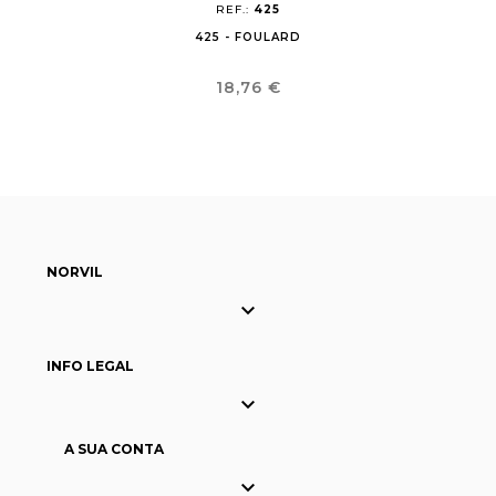
REF.:
425
425 - FOULARD
Preço
18,76 €
NORVIL

INFO LEGAL

A SUA CONTA
